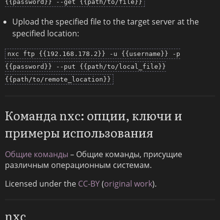
{{password}} --get {{path/to/file}}
Upload the specified file to the target server at the
specified location:
nxc ftp {{192.168.178.2}} -u {{username}} -p
{{password}} --put {{path/to/local_file}}
{{path/to/remote_location}}
Команда nxc: опции, ключи и
примеры использования
Общие команды
– Общие команды, присущие
различным операционным системам.
Licensed under the
CC-BY
(
original work
).
nxc