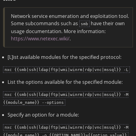
Network service enumeration and exploitation tool.
Some subcommands such as
have their own
smb
usage documentation. More information:
https://www.netexec.wiki/
.
[L]ist available modules for the specified protocol:
nxc {{smb|ssh|ldap|ftp|wmi|winrm|rdp|vnc|mssql}} -L
List the options available for the specified module:
nxc {{smb|ssh|ldap|ftp|wmi|winrm|rdp|vnc|mssql}} -M
{{module_name}} --options
Specify an option for a module:
nxc {{smb|ssh|ldap|ftp|wmi|winrm|rdp|vnc|mssql}} -M
{{module_name}} -o {{OPTION_NAME}}={{option_value}}