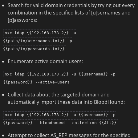
Search for valid domain credentials by trying out every
combination in the specified lists of [u]sernames and
[p]asswords:
nxc ldap {{192.168.178.2}} -u
{{path/to/usernames.txt}} -p
{{path/to/passwords.txt}}
Enumerate active domain users:
nxc ldap {{192.168.178.2}} -u {{username}} -p
{{password}} --active-users
Collect data about the targeted domain and
automatically import these data into BloodHound:
nxc ldap {{192.168.178.2}} -u {{username}} -p
{{password}} --bloodhound --collection {{All}}
Attempt to collect AS_REP messages for the specified