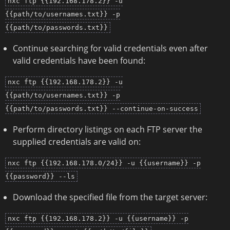
nxc ftp {{192.168.178.2}} -u
{{path/to/usernames.txt}} -p
{{path/to/passwords.txt}}
Continue searching for valid credentials even after
valid credentials have been found:
nxc ftp {{192.168.178.2}} -u
{{path/to/usernames.txt}} -p
{{path/to/passwords.txt}} --continue-on-success
Perform directory listings on each FTP server the
supplied credentials are valid on:
nxc ftp {{192.168.178.0/24}} -u {{username}} -p
{{password}} --ls
Download the specified file from the target server:
nxc ftp {{192.168.178.2}} -u {{username}} -p