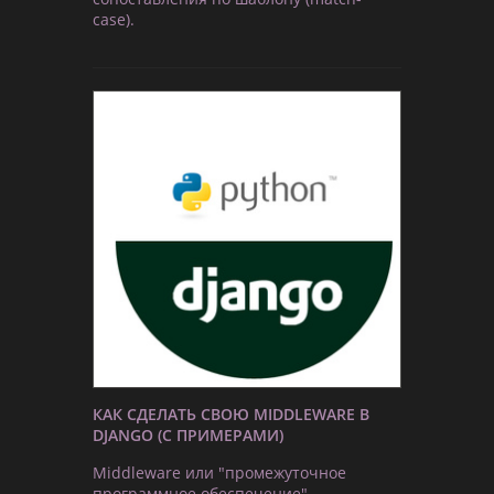
case).
КАК СДЕЛАТЬ СВОЮ MIDDLEWARE В
DJANGO (С ПРИМЕРАМИ)
Middleware или "промежуточное
программное обеспечение" -