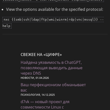
View the options available for the specified protocol:
nxc {{smb|ssh|ldap|ftp|wmi|winrm|rdp|vnc|mssql}} --
help
СВЕЖЕЕ НА «ЦИФРЕ»
Найдена уязвимость в ChatGPT,
позволяющая выводить данные
через DNS
НОВОСТИ, 01.04.2026
Ваш перфекционизм обманывает
вас
ПСИХОЛОГИЯ, 14.12.2025
d7vk — новый проект для
совместимости Linux с