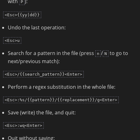
with
):
P
<Esc>{{yy|dd}}
Undo the last operation:
<Esc>u
Search for a pattern in the file (press
/
to go to
n
N
next/previous match):
<Esc>/{{search_pattern}}<Enter>
Perform a regex substitution in the whole file:
<Esc>:%s/{{pattern}}/{{replacement}}/g<Enter>
Save (write) the file, and quit:
<Esc>:wq<Enter>
Quit without saving: