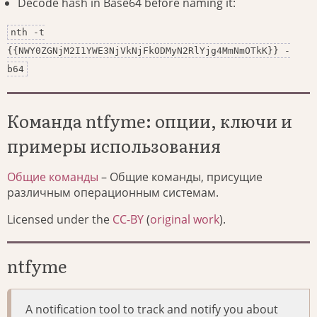
Decode hash in Base64 before naming it:
nth -t
{{NWY0ZGNjM2I1YWE3NjVkNjFkODMyN2RlYjg4MmNmOTkK}} -
b64
Команда ntfyme: опции, ключи и
примеры использования
Общие команды
– Общие команды, присущие
различным операционным системам.
Licensed under the
CC-BY
(
original work
).
ntfyme
A notification tool to track and notify you about