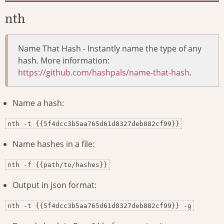
nth
Name That Hash - Instantly name the type of any
hash. More information:
https://github.com/hashpals/name-that-hash
.
Name a hash:
nth -t {{5f4dcc3b5aa765d61d8327deb882cf99}}
Name hashes in a file:
nth -f {{path/to/hashes}}
Output in json format:
nth -t {{5f4dcc3b5aa765d61d8327deb882cf99}} -g