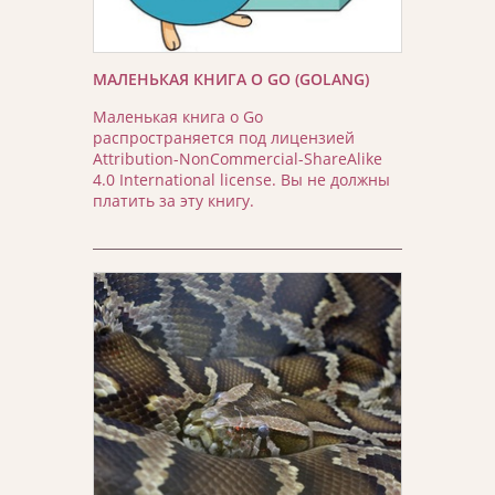
МАЛЕНЬКАЯ КНИГА О GO (GOLANG)
Маленькая книга о Go
распространяется под лицензией
Attribution-NonCommercial-ShareAlike
4.0 International license. Вы не должны
платить за эту книгу.