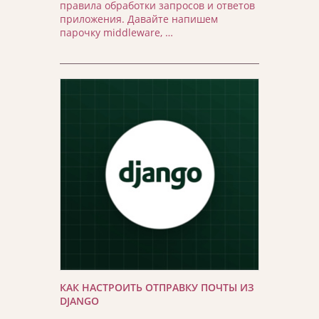
правила обработки запросов и ответов
приложения. Давайте напишем
парочку middleware, …
КАК НАСТРОИТЬ ОТПРАВКУ ПОЧТЫ ИЗ
DJANGO