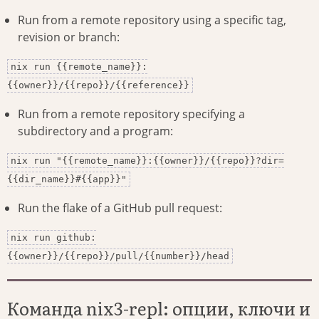
Run from a remote repository using a specific tag,
revision or branch:
nix run {{remote_name}}:
{{owner}}/{{repo}}/{{reference}}
Run from a remote repository specifying a
subdirectory and a program:
nix run "{{remote_name}}:{{owner}}/{{repo}}?dir=
{{dir_name}}#{{app}}"
Run the flake of a GitHub pull request:
nix run github:
{{owner}}/{{repo}}/pull/{{number}}/head
Команда nix3-repl: опции, ключи и