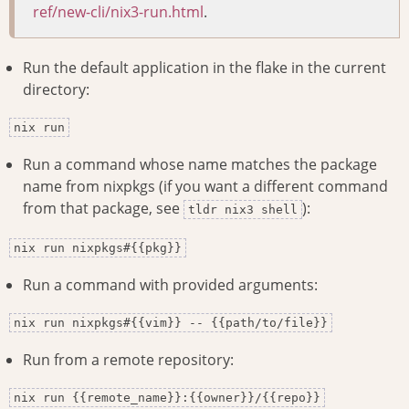
ref/new-cli/nix3-run.html
.
Run the default application in the flake in the current
directory:
nix run
Run a command whose name matches the package
name from nixpkgs (if you want a different command
from that package, see
):
tldr nix3 shell
nix run nixpkgs#{{pkg}}
Run a command with provided arguments:
nix run nixpkgs#{{vim}} -- {{path/to/file}}
Run from a remote repository:
nix run {{remote_name}}:{{owner}}/{{repo}}