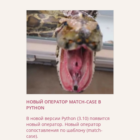
НОВЫЙ ОПЕРАТОР MATCH-CASE В
PYTHON
В новой версии Python (3.10) появится
новый оператор. Новый оператор
сопоставления по шаблону (match-
case).