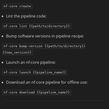
nf-core create
Lint the pipeline code:
nf-core lint {{path/to/directory}}
Bump software versions in pipeline recipe:
nf-core bump-version {{path/to/directory}}
{{new_version}}
Launch an nf-core pipeline:
nf-core launch {{pipeline_name}}
Download an nf-core pipeline for offline use:
nf-core download {{pipeline_name}}