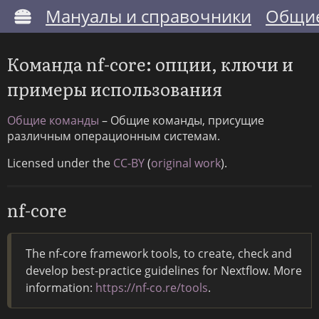
Мануалы и справочники
Общие
Команда nf-core: опции, ключи и
примеры использования
Общие команды
– Общие команды, присущие
различным операционным системам.
Licensed under the
CC-BY
(
original work
).
nf-core
The nf-core framework tools, to create, check and
develop best-practice guidelines for Nextflow. More
information:
https://nf-co.re/tools
.