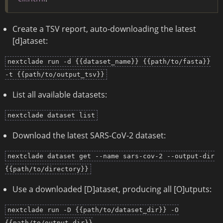
Create a TSV report, auto-downloading the latest
[d]ataset:
nextclade run -d {{dataset_name}} {{path/to/fasta}}
-t {{path/to/output_tsv}}
List all available datasets:
nextclade dataset list
Download the latest SARS-CoV-2 dataset:
nextclade dataset get --name sars-cov-2 --output-dir
{{path/to/directory}}
Use a downloaded [D]ataset, producing all [O]utputs:
nextclade run -D {{path/to/dataset_dir}} -O
{{path/to/output_dir}}