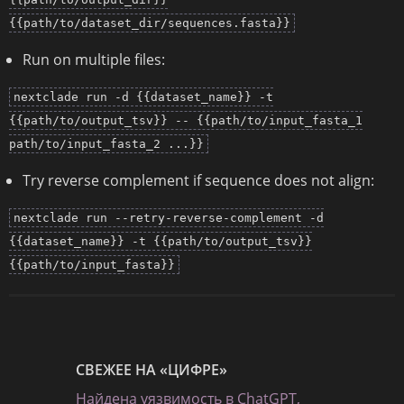
{{path/to/dataset_dir/sequences.fasta}}
Run on multiple files:
nextclade run -d {{dataset_name}} -t
{{path/to/output_tsv}} -- {{path/to/input_fasta_1
path/to/input_fasta_2 ...}}
Try reverse complement if sequence does not align:
nextclade run --retry-reverse-complement -d
{{dataset_name}} -t {{path/to/output_tsv}}
{{path/to/input_fasta}}
СВЕЖЕЕ НА «ЦИФРЕ»
Найдена уязвимость в ChatGPT,