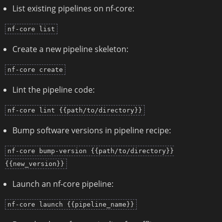
List existing pipelines on nf-core:
nf-core list
Create a new pipeline skeleton:
nf-core create
Lint the pipeline code:
nf-core lint {{path/to/directory}}
Bump software versions in pipeline recipe:
nf-core bump-version {{path/to/directory}}
{{new_version}}
Launch an nf-core pipeline:
nf-core launch {{pipeline_name}}