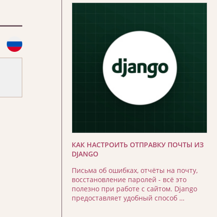
КАК НАСТРОИТЬ ОТПРАВКУ ПОЧТЫ ИЗ
DJANGO
Письма об ошибках, отчёты на почту,
восстановление паролей - всё это
полезно при работе с сайтом. Django
предоставляет удобный способ …