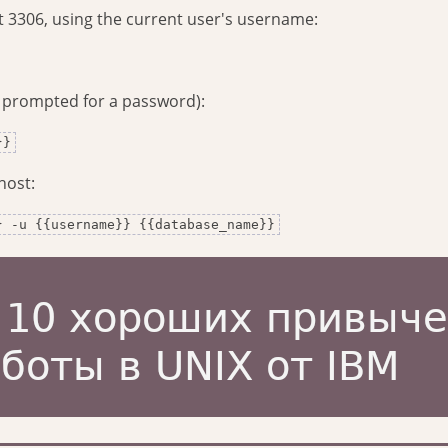
t 3306, using the current user's username:
e prompted for a password):
}}
host:
} -u {{username}} {{database_name}}