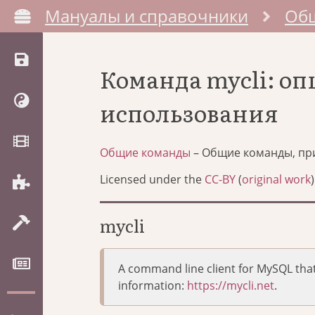
Мануалы и справочники
Об
Команда mycli: о
использования
Общие команды
– Общие команды, пр
Licensed under the
CC-BY
(
original work
)
mycli
A command line client for MySQL tha
information:
https://mycli.net
.