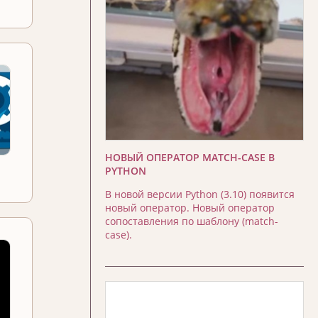
НОВЫЙ ОПЕРАТОР MATCH-CASE В
PYTHON
В новой версии Python (3.10) появится
новый оператор. Новый оператор
сопоставления по шаблону (match-
case).