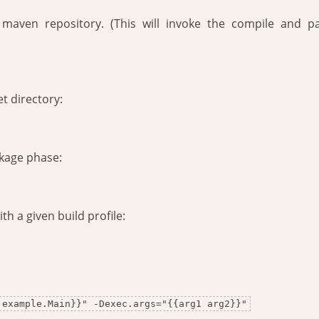
al maven repository. (This will invoke the compile and p
et directory:
ckage phase:
h a given build profile:
.example.Main}}" -Dexec.args="{{arg1 arg2}}"