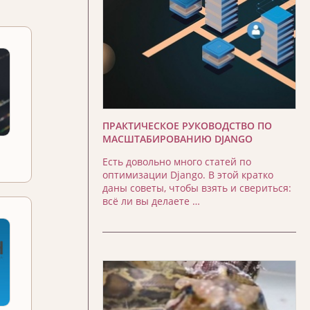
ПРАКТИЧЕСКОЕ РУКОВОДСТВО ПО
МАСШТАБИРОВАНИЮ DJANGO
Есть довольно много статей по
оптимизации Django. В этой кратко
даны советы, чтобы взять и свериться:
всё ли вы делаете …