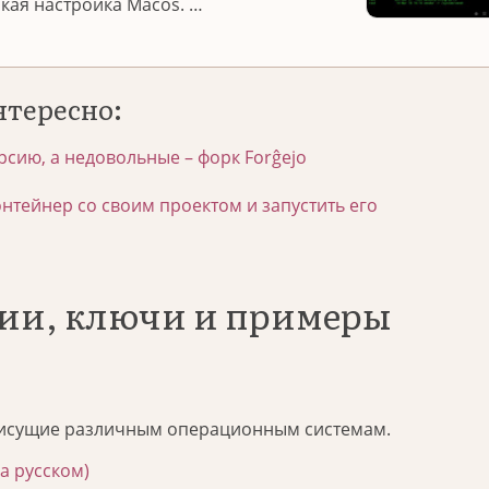
нкая настройка Macos. …
нтересно:
рсию, а недовольные – форк Forĝejo
онтейнер со своим проектом и запустить его
ии, ключи и примеры
исущие различным операционным системам.
а русском)