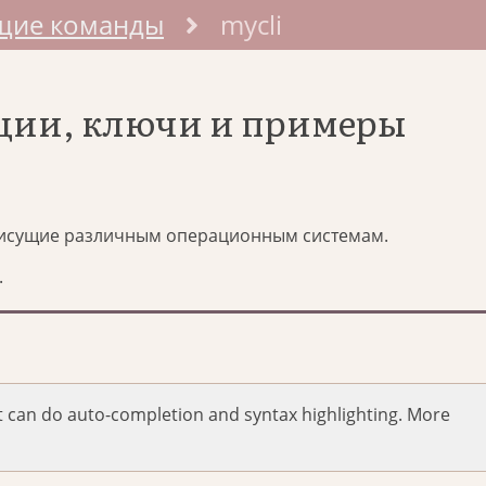
щие команды
mycli
пции, ключи и примеры
исущие различным операционным системам.
.
t can do auto-completion and syntax highlighting. More