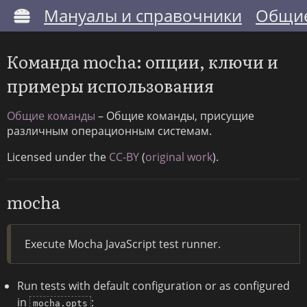
Мануалы и справочники
Общие
Команда mocha: опции, ключи и
примеры использования
Общие команды
– Общие команды, присущие
различным операционным системам.
Licensed under the
CC-BY
(
original work
).
mocha
Execute Mocha JavaScript test runner.
Run tests with default configuration or as configured
in
:
mocha.opts