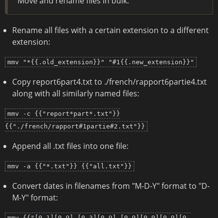
Move and rename files in bulk.
Rename all files with a certain extension to a different
extension:
mmv "*{{.old_extension}}" "#1{{.new_extension}}"
Copy report6part4.txt to ./french/rapport6partie4.txt
along with all similarly named files:
mmv -c {{"report*part*.txt"}}
{{"./french/rapport#1partie#2.txt"}}
Append all .txt files into one file:
mmv -a {{"*.txt"}} {{"all.txt"}}
Convert dates in filenames from "M-D-Y" format to "D-
M-Y" format:
mmv {{"[0-1][0-9]-[0-3][0-9]-[0-9][0-9][0-9][0-