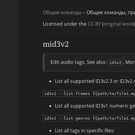
Общие команды
– Общие команды, пр
Licensed under the
CC-BY
(
original work
)
mid3v2
Edit audio tags. See also:
. Mor
id3v2
List all supported ID3v2.3 or ID3v2
id3v2 --list-frames {{path/to/file1.m
List all supported ID3v1 numeric ge
id3v2 --list-genres {{path/to/file1.m
List all tags in specific files: