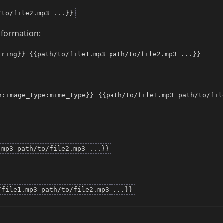
/to/file2.mp3 ...}}
information:
tring}} {{path/to/file1.mp3 path/to/file2.mp3 ...}}
n:image_type:mime_type}} {{path/to/file1.mp3 path/to/fil
.mp3 path/to/file2.mp3 ...}}
/file1.mp3 path/to/file2.mp3 ...}}