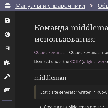
Мануалы и справочники
Об
Команда middlema
использования
Общие команды
– Общие команды, пр
Licensed under the
CC-BY
(
original work
)
middleman
Static site generator written in Ruby
Create a new Middleman project: