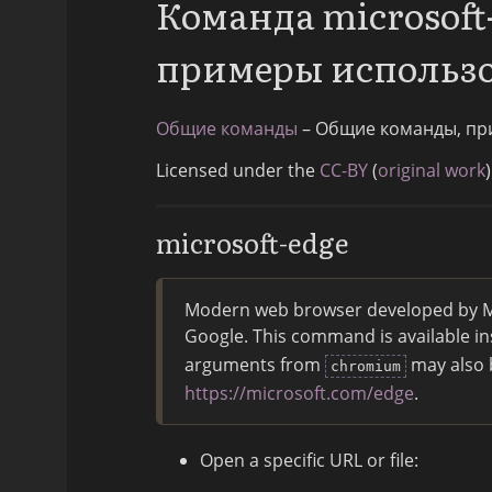
Команда microsoft
примеры использ
Общие команды
– Общие команды, пр
Licensed under the
CC-BY
(
original work
)
microsoft-edge
Modern web browser developed by M
Google. This command is available i
arguments from
may also b
chromium
https://microsoft.com/edge
.
Open a specific URL or file: