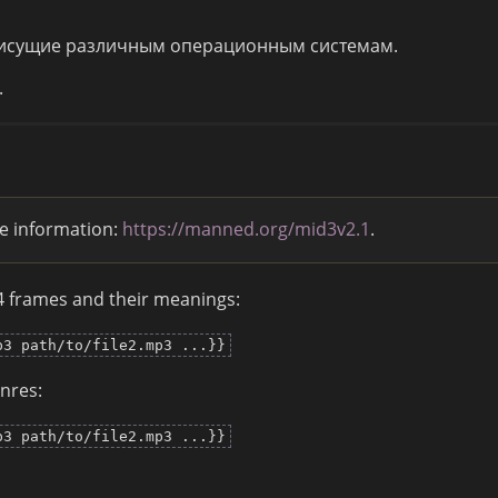
исущие различным операционным системам.
.
e information:
https://manned.org/mid3v2.1
.
.4 frames and their meanings:
p3 path/to/file2.mp3 ...}}
nres:
p3 path/to/file2.mp3 ...}}