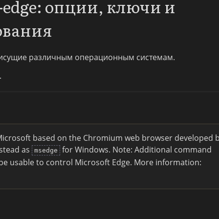
-edge: опции, ключи и
ования
исущие различным операционным системам.
.
icrosoft based on the Chromium web browser developed 
nstead as
for Windows. Note: Additional command
msedge
e usable to control Microsoft Edge. More information: