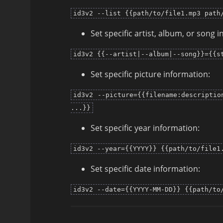
id3v2 --list {{path/to/file1.mp3 path
Set specific artist, album, or song 
id3v2 {{--artist|--album|--song}}={{s
Set specific picture information:
id3v2 --picture={{filename:descriptio
...}}
Set specific year information:
id3v2 --year={{YYYY}} {{path/to/file1
Set specific date information:
id3v2 --date={{YYYY-MM-DD}} {{path/to