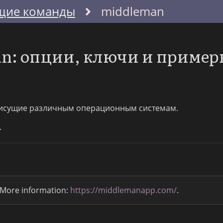
щие команды
middleman
n: опции, ключи и приме
исущие различным операционным системам.
.
. More information:
https://middlemanapp.com/
.