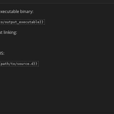
executable binary:
to/output_executable}}
t linking:
OS:
{path/to/source.d}}