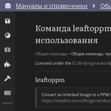
Мануалы и справочники
Об
Команда leaftopp
использования
Общие команды
– Общие команды, пр
Licensed under the
CC-BY
(
original work
)
leaftoppm
Convert an Interleaf image to a PPM
https://netpbm.sourceforge.net/doc