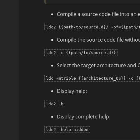
Compile a source code file into an 
ldc2 {{path/to/source.d}} -of={{path/
Compile the source code file withou
ldc2 -c {{path/to/source.d}}
Select the target architecture and 
ldc -mtriple={{architecture_OS}} -c {
Display help:
ldc2 -h
Display complete help:
ldc2 -help-hidden