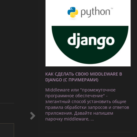
КАК СДЕЛАТЬ СВОЮ MIDDLEWARE В
DJANGO (С ПРИМЕРАМИ)
Middleware или "промежуточное
программное обеспечение" -
элегантный способ установить общие
правила обработки запросов и ответов
приложения. Давайте напишем
парочку middleware, …