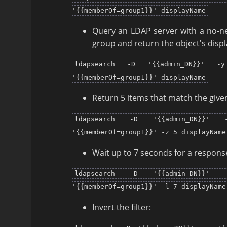
'{{memberOf=group1}}' displayName
Query an LDAP server with a no-ne
group and return the object's disp
ldapsearch -D '{{admin_DN}}' -y
'{{memberOf=group1}}' displayName
Return 5 items that match the given 
ldapsearch -D '{{admin_DN}}' 
'{{memberOf=group1}}' -z 5 displayName
Wait up to 7 seconds for a respons
ldapsearch -D '{{admin_DN}}' 
'{{memberOf=group1}}' -l 7 displayName
Invert the filter: