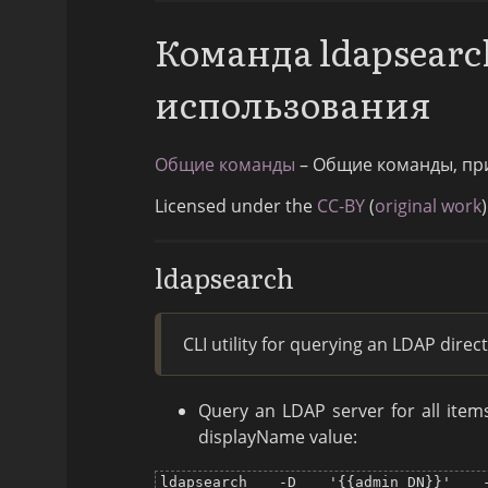
Команда ldapsear
использования
Общие команды
– Общие команды, пр
Licensed under the
CC-BY
(
original work
)
ldapsearch
CLI utility for querying an LDAP direc
Query an LDAP server for all item
displayName value:
ldapsearch -D '{{admin_DN}}' 