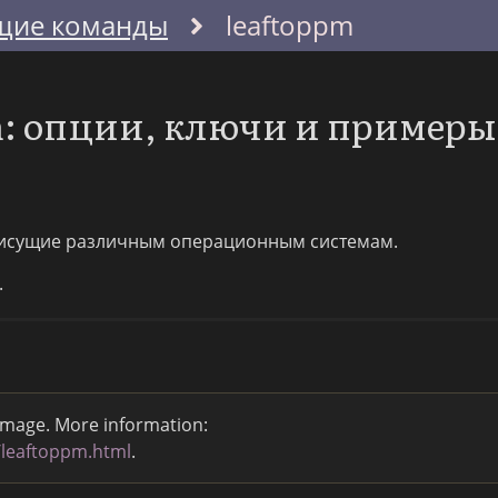
щие команды
leaftoppm
m: опции, ключи и примеры
исущие различным операционным системам.
.
 image. More information:
/leaftoppm.html
.