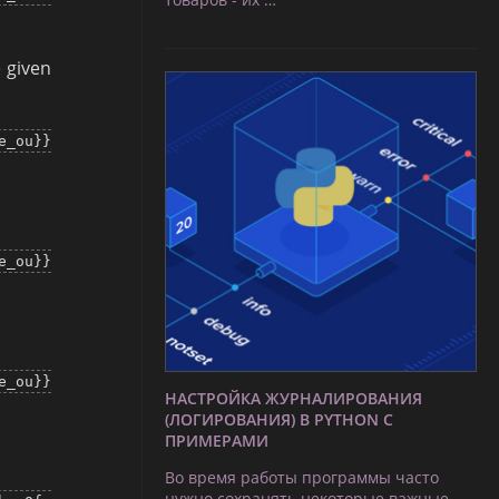
 given
_ou}}
_ou}}
_ou}}
НАСТРОЙКА ЖУРНАЛИРОВАНИЯ
(ЛОГИРОВАНИЯ) В PYTHON С
ПРИМЕРАМИ
Во время работы программы часто
нужно сохранять некоторые важные