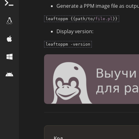
Generate a PPM image file as output 
leaftoppm {{path/to/
file.pl
}}
Display version:
leaftoppm -version
Код