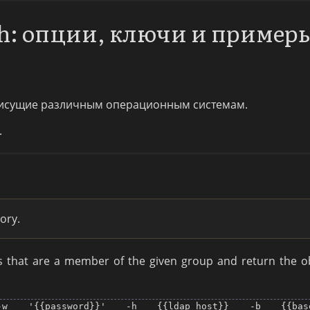
ch: опции, ключи и пример
исущие различным операционным системам.
.
tory.
s that are a member of the given group and return the ob
-w '{{password}}' -h {{ldap_host}} -b {{base