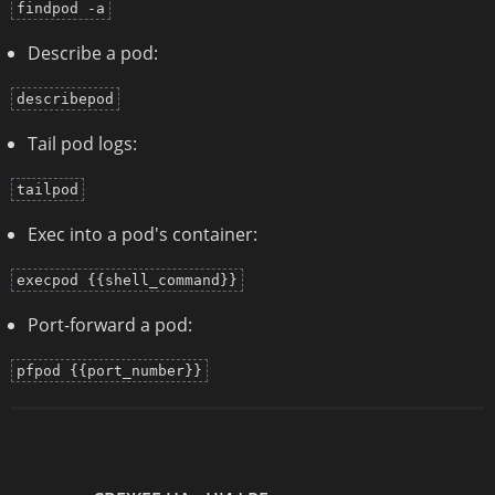
findpod -a
Describe a pod:
describepod
Tail pod logs:
tailpod
Exec into a pod's container:
execpod {{shell_command}}
Port-forward a pod:
pfpod {{port_number}}