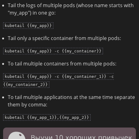
Tail the logs of multiple pods (whose name starts with
"my_app") in one go:
kubetail {{my_app}}
Tail only a specific container from multiple pods:
kubetail {{my_app}} -c {{my_container}}
To tail multiple containers from multiple pods:
kubetail {{my_app}} -c {{my_container_1}} -c
{{my_container_2}}
To tail multiple applications at the same time separate
them by comma:
kubetail {{my_app_1}},{{my_app_2}}