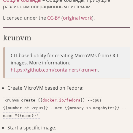
различным операционным системам.
Licensed under the
CC-BY
(
original work
).
krunvm
CLI-based utility for creating MicroVMs from OCI
images. More information:
https://github.com/containers/krunvm
.
Create MicroVM based on Fedora:
krunvm create {{
docker.io/fedora
}} --cpus
{{number_of_vcpus}} --mem {{memory_in_megabytes}} --
name "{{name}}"
Start a specific image: