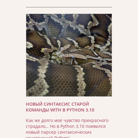
НОВЫЙ СИНТАКСИС СТАРОЙ
КОМАНДЫ WITH В PYTHON 3.10
Как же долго моё чувство прекрасного
страдало… Но в Python 3.10 появился
новый парсер синтаксических
конструкций Python!