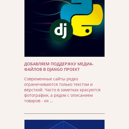
ДОБАВЛЯЕМ ПОДДЕРЖКУ МЕДИА-
ФАЙЛОВ В DJANGO ПРОЕКТ
Современные сайты редко
ограничиваются только текстом и
вёрсткой. Часто в заметках красуются
фотографии, а рядом с описанием
товаров - их …