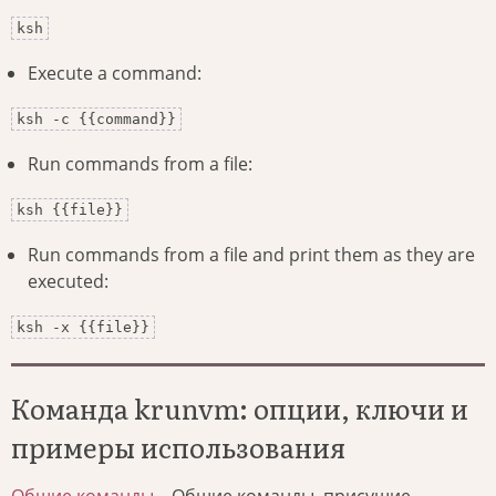
ksh
Execute a command:
ksh -c {{command}}
Run commands from a file:
ksh {{file}}
Run commands from a file and print them as they are
executed:
ksh -x {{file}}
Команда krunvm: опции, ключи и
примеры использования
Общие команды
– Общие команды, присущие