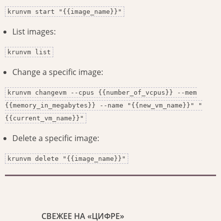
krunvm start "{{image_name}}"
List images:
krunvm list
Change a specific image:
krunvm changevm --cpus {{number_of_vcpus}} --mem
{{memory_in_megabytes}} --name "{{new_vm_name}}" "
{{current_vm_name}}"
Delete a specific image:
krunvm delete "{{image_name}}"
СВЕЖЕЕ НА «ЦИФРЕ»