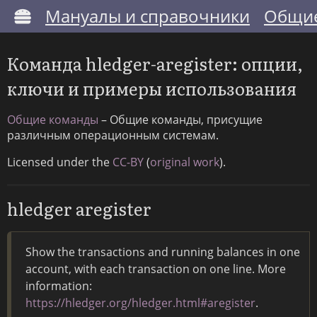
Мануалы и справочники
Общие
Команда hledger-aregister: опции,
ключи и примеры использования
Общие команды
– Общие команды, присущие
различным операционным системам.
Licensed under the
CC-BY
(
original work
).
hledger aregister
Show the transactions and running balances in one
account, with each transaction on one line. More
information:
https://hledger.org/hledger.html#aregister
.