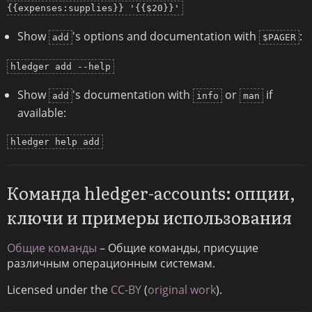
{{expenses:supplies}} '{{$20}}'
Show
's options and documentation with
:
add
$PAGER
hledger add --help
Show
's documentation with
or
if
add
info
man
available:
hledger help add
Команда hledger-accounts: опции,
ключи и примеры использования
Общие команды
– Общие команды, присущие
различным операционным системам.
Licensed under the
CC-BY
(
original work
).