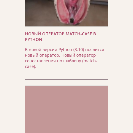
НОВЫЙ ОПЕРАТОР MATCH-CASE В
PYTHON
В новой версии Python (3.10) появится
новый оператор. Новый оператор
сопоставления по шаблону (match-
case).