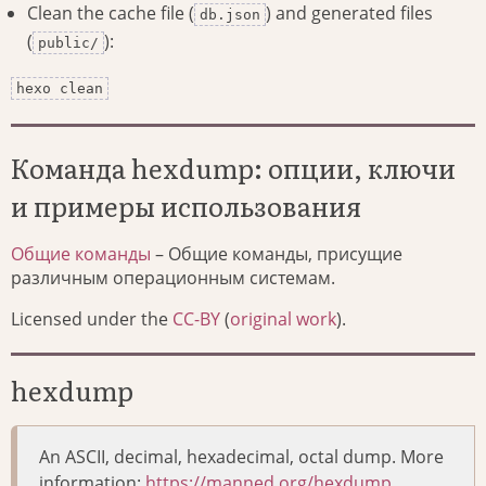
Clean the cache file (
) and generated files
db.json
(
):
public/
hexo clean
Команда hexdump: опции, ключи
и примеры использования
Общие команды
– Общие команды, присущие
различным операционным системам.
Licensed under the
CC-BY
(
original work
).
hexdump
An ASCII, decimal, hexadecimal, octal dump. More
information:
https://manned.org/hexdump
.