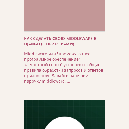
КАК СДЕЛАТЬ СВОЮ MIDDLEWARE В
DJANGO (С ПРИМЕРАМИ)
Middleware или "промежуточное
программное обеспечение" -
элегантный способ установить общие
правила обработки запросов и ответов
приложения. Давайте напишем
парочку middleware, …