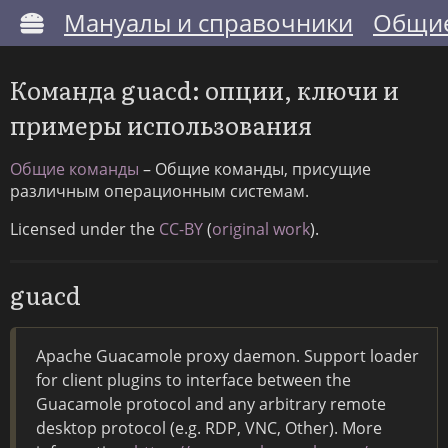
Мануалы и справочники
Общие
Команда guacd: опции, ключи и
примеры использования
Общие команды
– Общие команды, присущие
различным операционным системам.
Licensed under the
CC-BY
(
original work
).
guacd
Apache Guacamole proxy daemon. Support loader
for client plugins to interface between the
Guacamole protocol and any arbitrary remote
desktop protocol (e.g. RDP, VNC, Other). More