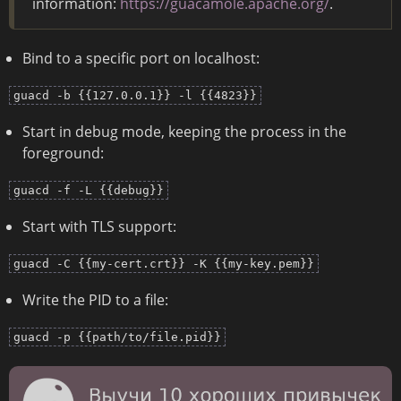
information:
https://guacamole.apache.org/
.
Bind to a specific port on localhost:
guacd -b {{127.0.0.1}} -l {{4823}}
Start in debug mode, keeping the process in the
foreground:
guacd -f -L {{debug}}
Start with TLS support:
guacd -C {{my-cert.crt}} -K {{my-key.pem}}
Write the PID to a file:
guacd -p {{path/to/file.pid}}