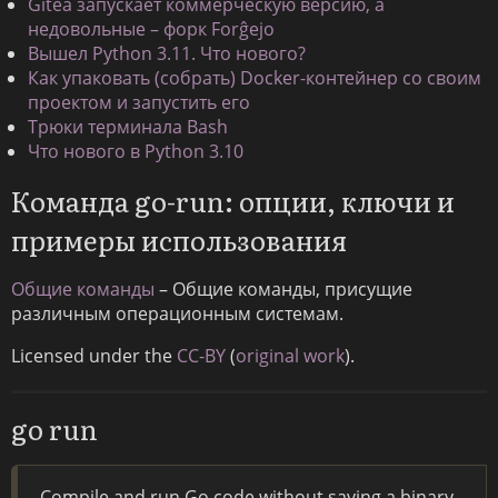
Gitea запускает коммерческую версию, а
недовольные – форк Forĝejo
Вышел Python 3.11. Что нового?
Как упаковать (собрать) Docker-контейнер со своим
проектом и запустить его
Трюки терминала Bash
Что нового в Python 3.10
Команда go-run: опции, ключи и
примеры использования
Общие команды
– Общие команды, присущие
различным операционным системам.
Licensed under the
CC-BY
(
original work
).
go run
Compile and run Go code without saving a binary.