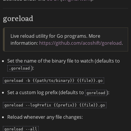
goreload
Live reload utility for Go programs. More
information:
https://github.com/acoshift/goreload
.
Set the name of the binary file to watch (defaults to
):
.goreload
goreload -b {{path/to/binary}} {{file}}.go
Set a custom log prefix (defaults to
):
goreload
goreload --logPrefix {{prefix}} {{file}}.go
Reload whenever any file changes:
goreload --all