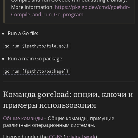
More information:
https://pkg.go.dev/cmd/go#hdr-
Compile_and_run_Go_program
.
Run a Go file:
go run {{path/to/file.go}}
Run a main Go package:
go run {{path/to/package}}
Команда goreload: опции, ключи и
примеры использования
Общие команды
– Общие команды, присущие
различным операционным системам.
Licensed under the
CC-BY
(
original work
).