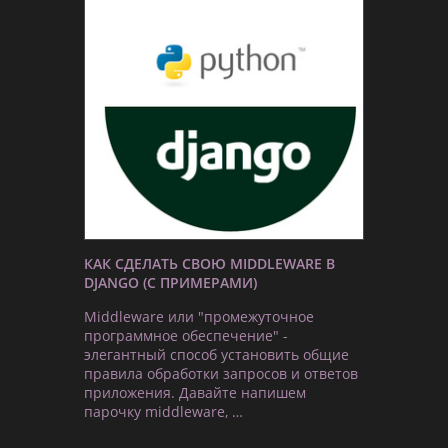
КАК СДЕЛАТЬ СВОЮ MIDDLEWARE В
DJANGO (С ПРИМЕРАМИ)
Middleware или "промежуточное
программное обеспечение" -
элегантный способ установить общие
правила обработки запросов и ответов
приложения. Давайте напишем
парочку middleware, …