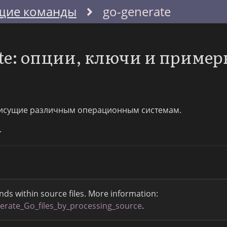
щие команды
go-generate
te: опции, ключи и приме
исущие различным операционным системам.
.
ds within source files. More information:
erate_Go_files_by_processing_source
.