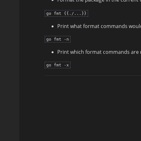
go fmt {{./...}}
Print what format commands would'
go fmt -n
Print which format commands are r
go fmt -x