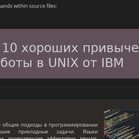
nds within source files:
е общие подходы в программировании
ие прикладные задачи. Языки
ки, позволяющие эффективно решать