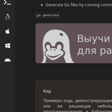
Generate Go files by running comma
go generate
Код
Примеры кода, демонстрирующи
или же решающие небольш
программирования и библиоте