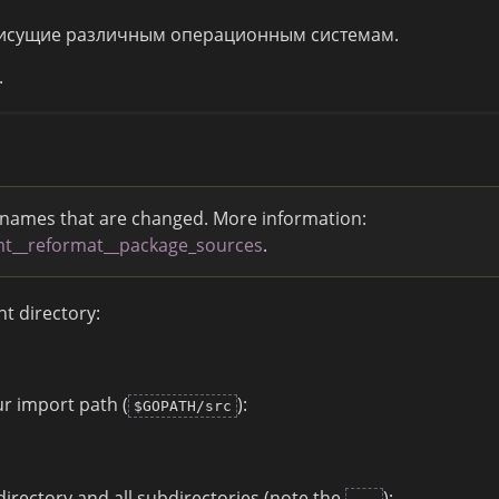
исущие различным операционным системам.
.
ilenames that are changed. More information:
mt__reformat__package_sources
.
nt directory:
ur import path (
):
$GOPATH/src
irectory and all subdirectories (note the
):