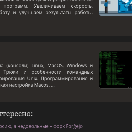
программ. Увеличиваем скорость,
боту и улучшаем результаты работы.
а (консоли) Linux, MacOS, Windows и
. Трюки и особенности командных
трирования Unix. Программирование и
нкая настройка Macos. …
нтересно:
рсию, а недовольные – форк Forĝejo