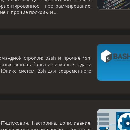
ориентированное программирование,
е и прочие подходы и …
омандной строкой: bash и прочие *sh.
яющие решать большие и малые задачи
 Юникс систем. Zsh для современного
IT-штуковин. Настройка, допиливание,
жения и тюнингуем сервера. Полезные