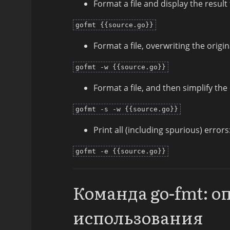
Format a file and display the result
gofmt {{source.go}}
Format a file, overwriting the origina
gofmt -w {{source.go}}
Format a file, and then simplify the 
gofmt -s -w {{source.go}}
Print all (including spurious) errors
gofmt -e {{source.go}}
Команда go-fmt: 
использования