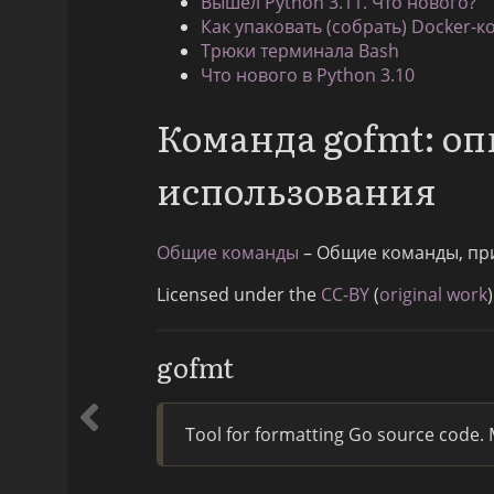
Вышел Python 3.11. Что нового?
Как упаковать (собрать) Docker-к
Трюки терминала Bash
Что нового в Python 3.10
Команда gofmt: о
использования
Общие команды
– Общие команды, пр
Licensed under the
CC-BY
(
original work
)
gofmt
Tool for formatting Go source code.