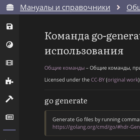
Мануалы и справочники
Об
Команда go-genera
использования
Общие команды
– Общие команды, пр
Licensed under the
CC-BY
(
original work
)
go generate
Generate Go files by running comman
https://golang.org/cmd/go/#hdr-Gen