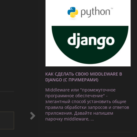
КАК СДЕЛАТЬ СВОЮ MIDDLEWARE В
DJANGO (С ПРИМЕРАМИ)
Middleware или "промежуточное
программное обеспечение" -
элегантный способ установить общие
правила обработки запросов и ответов
приложения. Давайте напишем
парочку middleware, …