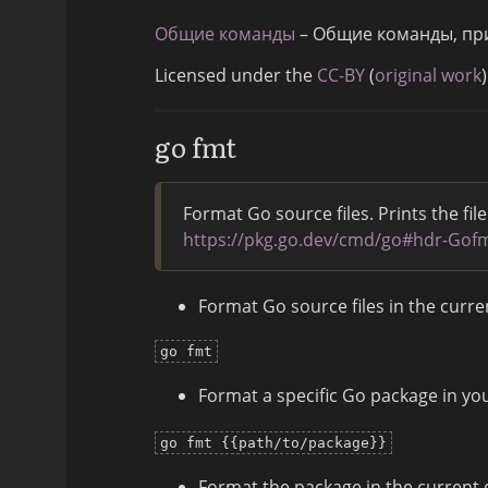
Общие команды
– Общие команды, пр
Licensed under the
CC-BY
(
original work
)
go fmt
Format Go source files. Prints the f
https://pkg.go.dev/cmd/go#hdr-Gof
Format Go source files in the curre
go fmt
Format a specific Go package in yo
go fmt {{path/to/package}}
Format the package in the current d