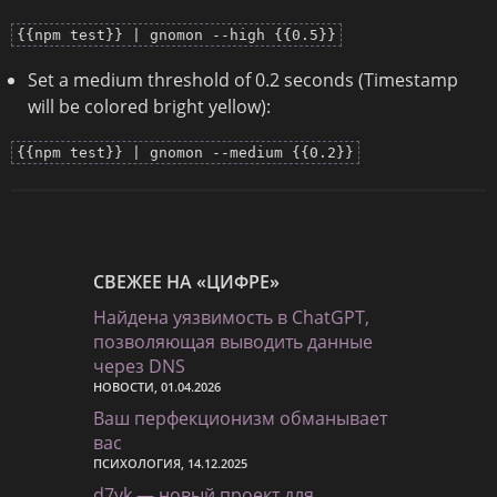
{{npm test}} | gnomon --high {{0.5}}
Set a medium threshold of 0.2 seconds (Timestamp
will be colored bright yellow):
{{npm test}} | gnomon --medium {{0.2}}
СВЕЖЕЕ НА «ЦИФРЕ»
Найдена уязвимость в ChatGPT,
позволяющая выводить данные
через DNS
НОВОСТИ, 01.04.2026
Ваш перфекционизм обманывает
вас
ПСИХОЛОГИЯ, 14.12.2025
d7vk — новый проект для