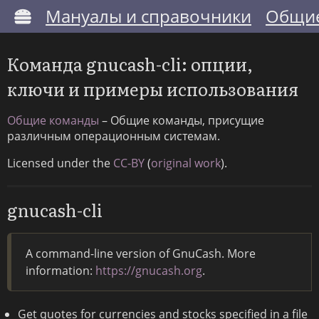
Мануалы и справочники
Общие
Команда gnucash-cli: опции,
ключи и примеры использования
Общие команды
– Общие команды, присущие
различным операционным системам.
Licensed under the
CC-BY
(
original work
).
gnucash-cli
A command-line version of GnuCash. More
information:
https://gnucash.org
.
Get quotes for currencies and stocks specified in a file