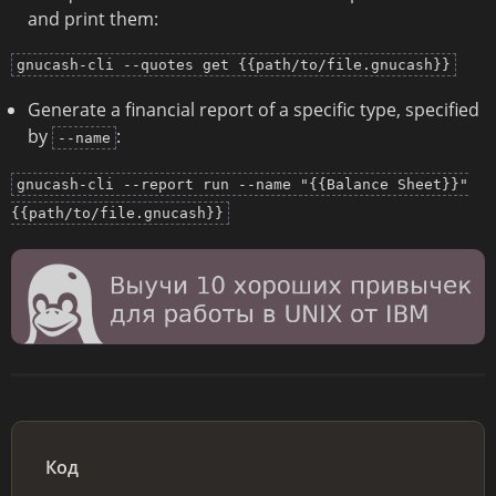
and print them:
gnucash-cli --quotes get {{path/to/file.gnucash}}
Generate a financial report of a specific type, specified
by
:
--name
gnucash-cli --report run --name "{{Balance Sheet}}"
{{path/to/file.gnucash}}
Код