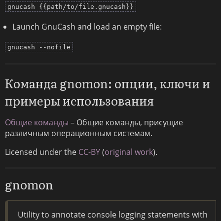
gnucash {{path/to/file.gnucash}}
Launch GnuCash and load an empty file:
gnucash --nofile
Команда gnomon: опции, ключи и
примеры использования
Общие команды
– Общие команды, присущие
различным операционным системам.
Licensed under the
CC-BY
(
original work
).
gnomon
Utility to annotate console logging statements with