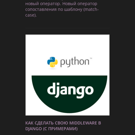
новый оператор. Новый оператор
сопоставления по шаблону (match-
case).
КАК СДЕЛАТЬ СВОЮ MIDDLEWARE В
DJANGO (С ПРИМЕРАМИ)