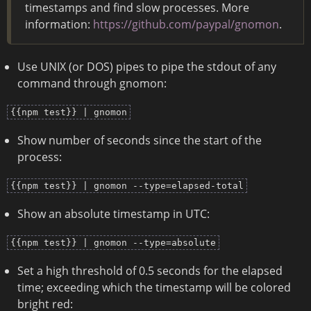
timestamps and find slow processes. More
information:
https://github.com/paypal/gnomon
.
Use UNIX (or DOS) pipes to pipe the stdout of any
command through gnomon:
{{npm test}} | gnomon
Show number of seconds since the start of the
process:
{{npm test}} | gnomon --type=elapsed-total
Show an absolute timestamp in UTC:
{{npm test}} | gnomon --type=absolute
Set a high threshold of 0.5 seconds for the elapsed
time; exceeding which the timestamp will be colored
bright red: