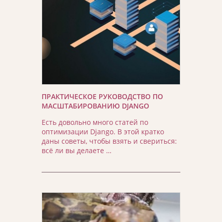
ПРАКТИЧЕСКОЕ РУКОВОДСТВО ПО
МАСШТАБИРОВАНИЮ DJANGO
Есть довольно много статей по
оптимизации Django. В этой кратко
даны советы, чтобы взять и свериться:
всё ли вы делаете …