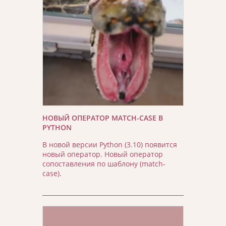
НОВЫЙ ОПЕРАТОР MATCH-CASE В
PYTHON
В новой версии Python (3.10) появится
новый оператор. Новый оператор
сопоставления по шаблону (match-
case).