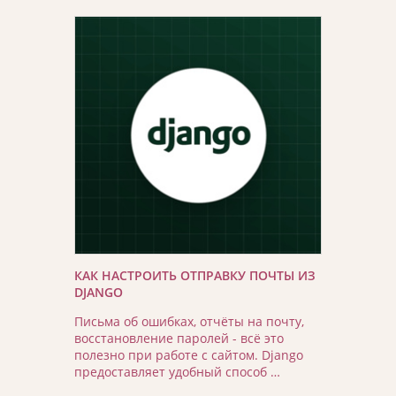
КАК НАСТРОИТЬ ОТПРАВКУ ПОЧТЫ ИЗ
DJANGO
Письма об ошибках, отчёты на почту,
восстановление паролей - всё это
полезно при работе с сайтом. Django
предоставляет удобный способ …