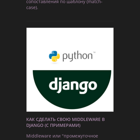
сопоставления по шаблону (match-
case).
КАК СДЕЛАТЬ СВОЮ MIDDLEWARE В
DJANGO (С ПРИМЕРАМИ)
Middleware или "промежуточное