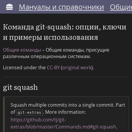
Мануалы и справочники
Общие
Команда git-squash: опции, ключи
и примеры использования
Общие команды
– Общие команды, присущие
различным операционным системам.
Licensed under the
CC-BY
(
original work
).
git squash
Squash multiple commits into a single commit. Part
of
. More information:
git-extras
https://github.com/tj/git-
extras/blob/master/Commands.md#git-squash
.