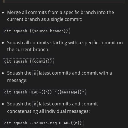
Merge all commits from a specific branch into the
current branch as a single commit:
git squash {{source_branch}}
Squash all commits starting with a specific commit on
the current branch:
git squash {{commit}}
Squash the
latest commits and commit with a
n
message:
git squash HEAD~{{n}} "{{message}}"
Squash the
latest commits and commit
n
concatenating all individual messages:
git squash --squash-msg HEAD~{{n}}