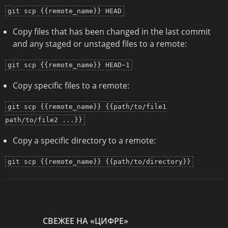
git scp {{remote_name}} HEAD
Copy files that has been changed in the last commit
and any staged or unstaged files to a remote:
git scp {{remote_name}} HEAD~1
Copy specific files to a remote:
git scp {{remote_name}} {{path/to/file1
path/to/file2 ...}}
Copy a specific directory to a remote:
git scp {{remote_name}} {{path/to/directory}}
СВЕЖЕЕ НА «ЦИФРЕ»