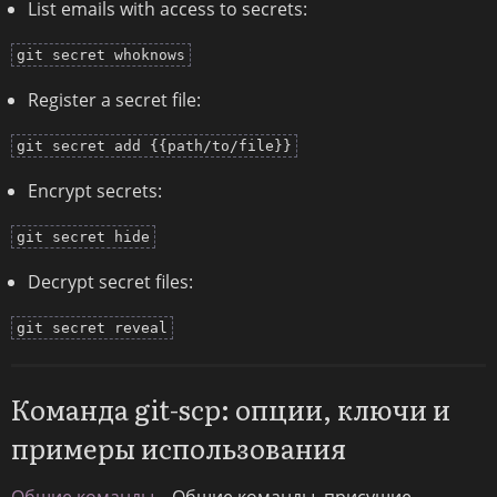
List emails with access to secrets:
git secret whoknows
Register a secret file:
git secret add {{path/to/file}}
Encrypt secrets:
git secret hide
Decrypt secret files:
git secret reveal
Команда git-scp: опции, ключи и
примеры использования
Общие команды
– Общие команды, присущие