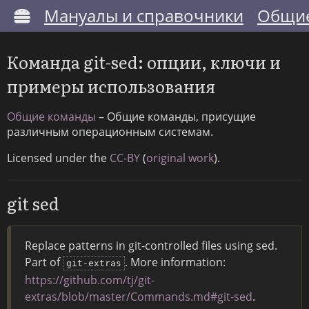
Мануалы и справочники
Общие
Команда git-sed: опции, ключи и
примеры использования
Общие команды
– Общие команды, присущие
различным операционным системам.
Licensed under the
CC-BY
(
original work
).
git sed
Replace patterns in git-controlled files using sed.
Part of
. More information:
git-extras
https://github.com/tj/git-
extras/blob/master/Commands.md#git-sed
.