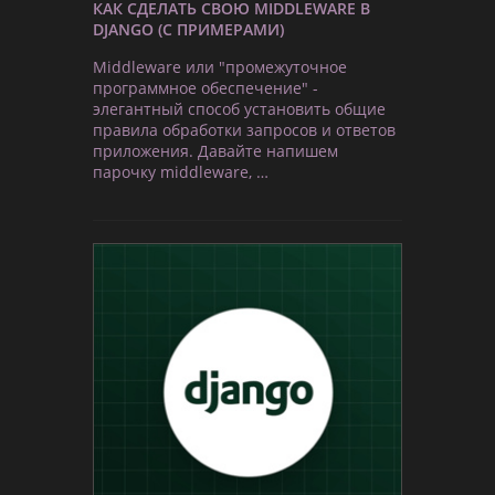
КАК СДЕЛАТЬ СВОЮ MIDDLEWARE В
DJANGO (С ПРИМЕРАМИ)
Middleware или "промежуточное
программное обеспечение" -
элегантный способ установить общие
правила обработки запросов и ответов
приложения. Давайте напишем
парочку middleware, …