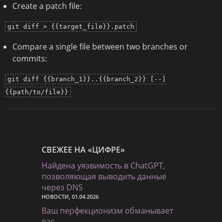
Create a patch file:
git diff > {{target_file}}.patch
Compare a single file between two branches or
commits:
git diff {{branch_1}}..{{branch_2}} [--]
{{path/to/file}}
СВЕЖЕЕ НА «ЦИФРЕ»
Найдена уязвимость в ChatGPT,
позволяющая выводить данные
через DNS
НОВОСТИ, 01.04.2026
Ваш перфекционизм обманывает
вас