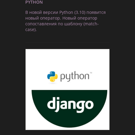
PYTHON
В новой версии Python (3.10) появится
новый оператор. Новый оператор
сопоставления по шаблону (match-
case).