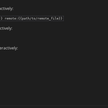
ctively:
}} remote:{{path/to/remote_file}}
ctively:
eractively: