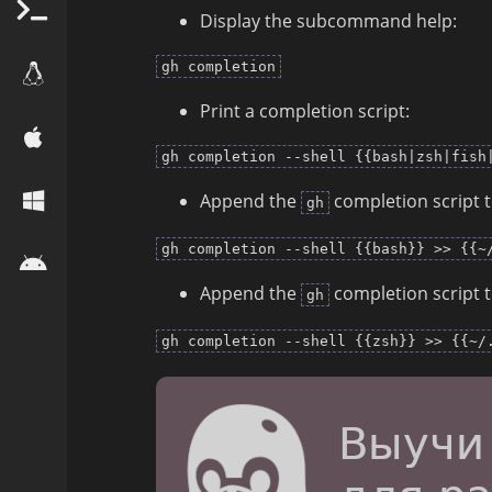
Display the subcommand help:
gh completion
Print a completion script:
gh completion --shell {{bash|zsh|fish
Append the
completion script 
gh
gh completion --shell {{bash}} >> {{~
Append the
completion script 
gh
gh completion --shell {{zsh}} >> {{~/