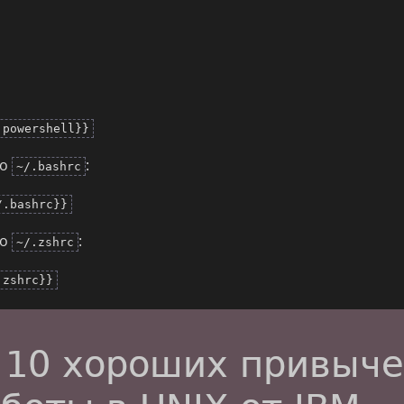
|powershell}}
to
:
~/.bashrc
/.bashrc}}
to
:
~/.zshrc
.zshrc}}