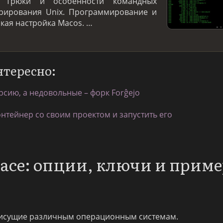
. Трюки и особенности командных
трирования Unix. Программирование и
нкая настройка Macos. …
нтересно:
рсию, а недовольные – форк Forĝejo
онтейнер со своим проектом и запустить его
pace: опции, ключи и прим
исущие различным операционным системам.