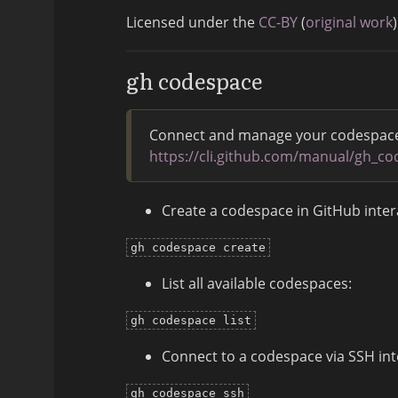
Licensed under the
CC-BY
(
original work
)
gh codespace
Connect and manage your codespaces
https://cli.github.com/manual/gh_c
Create a codespace in GitHub intera
gh codespace create
List all available codespaces:
gh codespace list
Connect to a codespace via SSH inte
gh codespace ssh