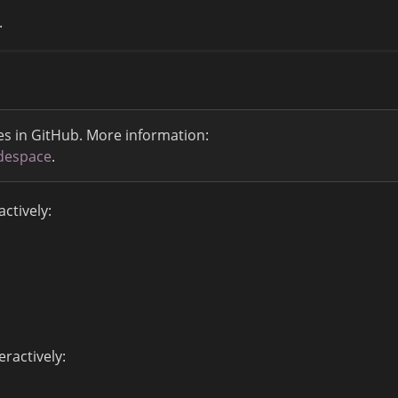
.
 in GitHub. More information:
odespace
.
ctively:
ractively: