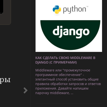
КАК СДЕЛАТЬ СВОЮ MIDDLEWARE В
DJANGO (С ПРИМЕРАМИ)
Middleware или "промежуточное
программное обеспечение" -
еры
элегантный способ установить общие
правила обработки запросов и ответов
приложения. Давайте напишем
парочку middleware, …