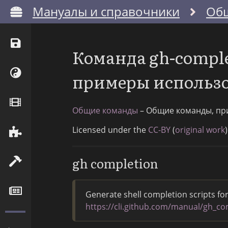
Мануалы и справочники
Об
Команда gh-comple
примеры использ
Общие команды
– Общие команды, пр
Licensed under the
CC-BY
(
original work
)
gh completion
Generate shell completion scripts f
https://cli.github.com/manual/gh_co