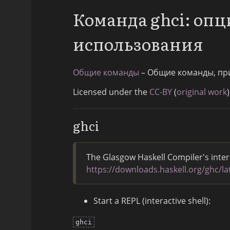
Команда ghci: оп
использования
Общие команды
– Общие команды, пр
Licensed under the
CC-BY
(
original work
)
ghci
The Glasgow Haskell Compiler's inte
https://downloads.haskell.org/ghc/l
Start a REPL (interactive shell):
ghci