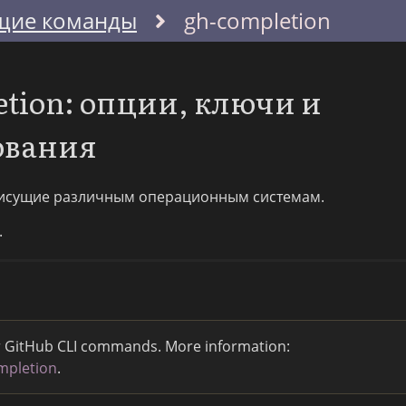
щие команды
gh-completion
tion: опции, ключи и
ования
исущие различным операционным системам.
.
or GitHub CLI commands. More information:
mpletion
.