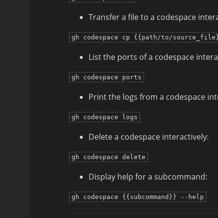
Transfer a file to a codespace intera
gh codespace cp {{path/to/source_file
List the ports of a codespace intera
gh codespace ports
Print the logs from a codespace int
gh codespace logs
Delete a codespace interactively:
gh codespace delete
Display help for a subcommand:
gh codespace {{subcommand}} --help