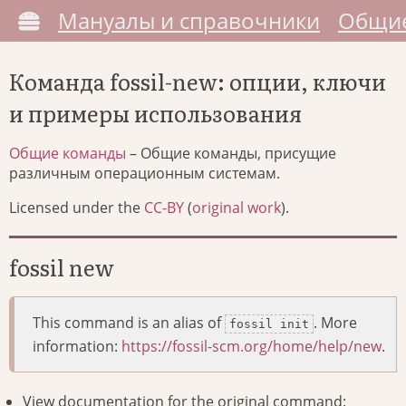
Мануалы и справочники
Общие
Команда fossil-new: опции, ключи
и примеры использования
Общие команды
– Общие команды, присущие
различным операционным системам.
Licensed under the
CC-BY
(
original work
).
fossil new
This command is an alias of
. More
fossil init
information:
https://fossil-scm.org/home/help/new
.
View documentation for the original command: