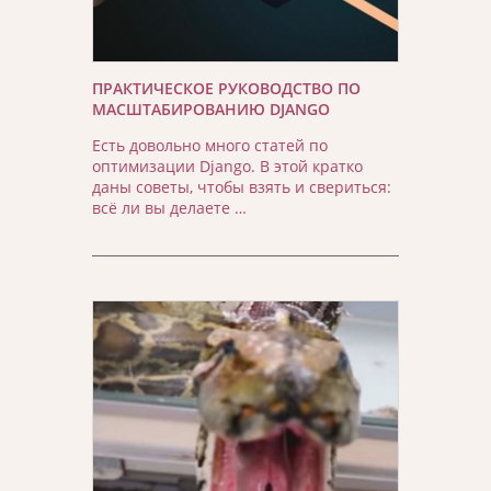
ПРАКТИЧЕСКОЕ РУКОВОДСТВО ПО
МАСШТАБИРОВАНИЮ DJANGO
Есть довольно много статей по
оптимизации Django. В этой кратко
даны советы, чтобы взять и свериться:
всё ли вы делаете …