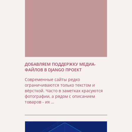
ДОБАВЛЯЕМ ПОДДЕРЖКУ МЕДИА-
ФАЙЛОВ В DJANGO ПРОЕКТ
Современные сайты редко
ограничиваются только текстом и
вёрсткой. Часто в заметках красуются
фотографии, а рядом с описанием
товаров - их …