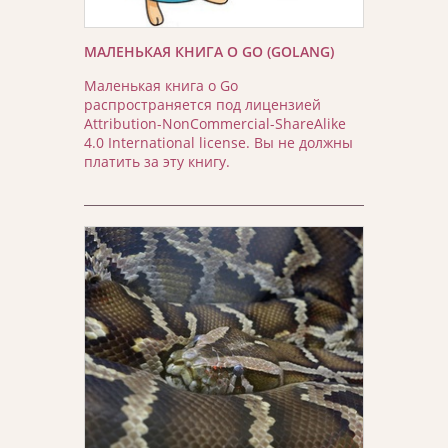
МАЛЕНЬКАЯ КНИГА О GO (GOLANG)
Маленькая книга о Go
распространяется под лицензией
Attribution-NonCommercial-ShareAlike
4.0 International license. Вы не должны
платить за эту книгу.