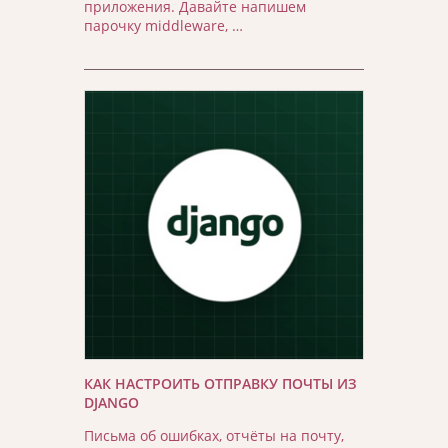
приложения. Давайте напишем
парочку middleware, …
КАК НАСТРОИТЬ ОТПРАВКУ ПОЧТЫ ИЗ
DJANGO
Письма об ошибках, отчёты на почту,