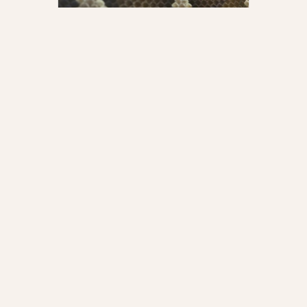
НОВЫЙ СИНТАКСИС СТАРОЙ
КОМАНДЫ WITH В PYTHON 3.10
Как же долго моё чувство прекрасного
страдало… Но в Python 3.10 появился
новый парсер синтаксических
конструкций Python!