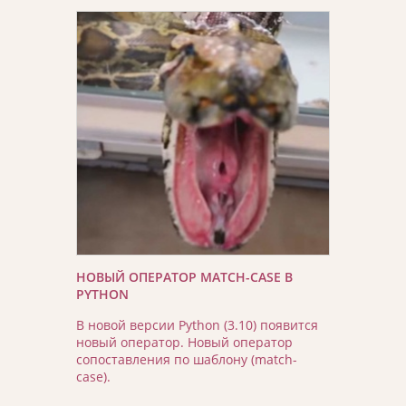
НОВЫЙ ОПЕРАТОР MATCH-CASE В
PYTHON
В новой версии Python (3.10) появится
новый оператор. Новый оператор
сопоставления по шаблону (match-
case).