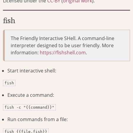
Licensed under the
CC-BY
(
original work
).
fish
The Friendly Interactive SHell. A command-line
interpreter designed to be user friendly. More
information:
https://fishshell.com
.
Start interactive shell:
fish
Execute a command:
fish -c "{{command}}"
Run commands from a file:
fish {{file.fish}}