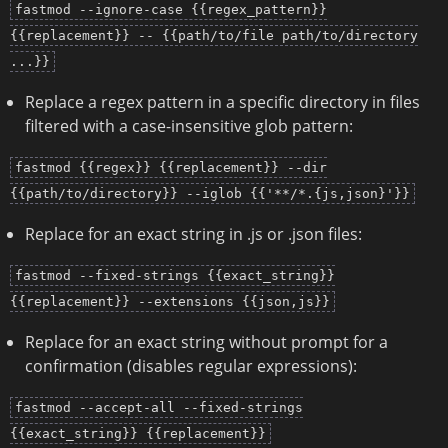
fastmod --ignore-case {{regex_pattern}}
{{replacement}} -- {{path/to/file path/to/directory
...}}
Replace a regex pattern in a specific directory in files
filtered with a case-insensitive glob pattern:
fastmod {{regex}} {{replacement}} --dir
{{path/to/directory}} --iglob {{'**/*.{js,json}'}}
Replace for an exact string in .js or .json files:
fastmod --fixed-strings {{exact_string}}
{{replacement}} --extensions {{json,js}}
Replace for an exact string without prompt for a
confirmation (disables regular expressions):
fastmod --accept-all --fixed-strings
{{exact_string}} {{replacement}}