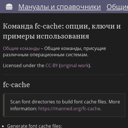
Мануалы и справочники
Общие
Команда fc-cache: опции, ключи и
примеры использования
Общие команды
– Общие команды, присущие
различным операционным системам.
Licensed under the
CC-BY
(
original work
).
fc-cache
Scan font directories to build font cache files. More
information:
https://manned.org/fc-cache
.
Generate font cache files: