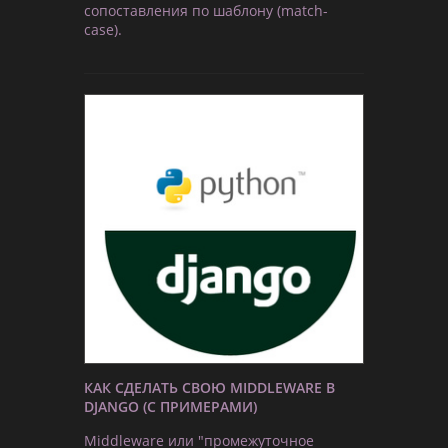
сопоставления по шаблону (match-
case).
КАК СДЕЛАТЬ СВОЮ MIDDLEWARE В
DJANGO (С ПРИМЕРАМИ)
Middleware или "промежуточное