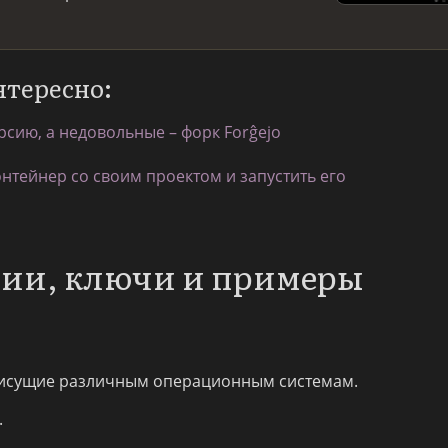
нтересно:
рсию, а недовольные – форк Forĝejo
онтейнер со своим проектом и запустить его
ции, ключи и примеры
исущие различным операционным системам.
.