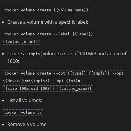
docker volume create {{volume_name}}
Create a volume with a specific label:
docker volume create --label {{label}}
{{volume_name}}
Create a
volume a size of 100 MiB and an uid of
tmpfs
1000:
docker volume create --opt {{type}}={{tmpfs}} --opt
{{device}}={{tmpfs}} --opt {{o}}=
{{size=100m,uid=1000}} {{volume_name}}
List all volumes:
docker volume ls
Remove a volume: