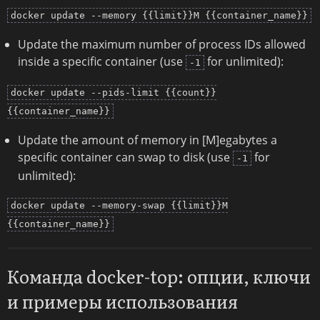
docker update --memory {{limit}}M {{container_name}}
Update the maximum number of process IDs allowed
inside a specific container (use
for unlimited):
-1
docker update --pids-limit {{count}}
{{container_name}}
Update the amount of memory in [M]egabytes a
specific container can swap to disk (use
for
-1
unlimited):
docker update --memory-swap {{limit}}M
{{container_name}}
Команда docker-top: опции, ключи
и примеры использования