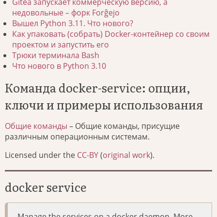
Gitea запускает коммерческую версию, а
недовольные – форк Forĝejo
Вышел Python 3.11. Что нового?
Как упаковать (собрать) Docker-контейнер со своим
проектом и запустить его
Трюки терминала Bash
Что нового в Python 3.10
Команда docker-service: опции,
ключи и примеры использования
Общие команды
– Общие команды, присущие
различным операционным системам.
Licensed under the
CC-BY
(
original work
).
docker service
Manage the services on a docker daemon. More