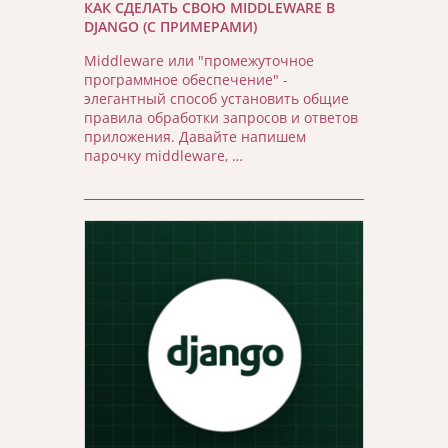
КАК СДЕЛАТЬ СВОЮ MIDDLEWARE В
DJANGO (С ПРИМЕРАМИ)
Middleware или "промежуточное
программное обеспечение" -
элегантный способ установить общие
правила обработки запросов и ответов
приложения. Давайте напишем
парочку middleware, …