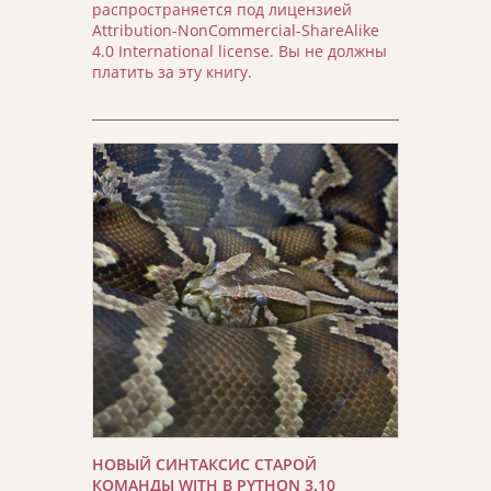
распространяется под лицензией
Attribution-NonCommercial-ShareAlike
4.0 International license. Вы не должны
платить за эту книгу.
НОВЫЙ СИНТАКСИС СТАРОЙ
КОМАНДЫ WITH В PYTHON 3.10