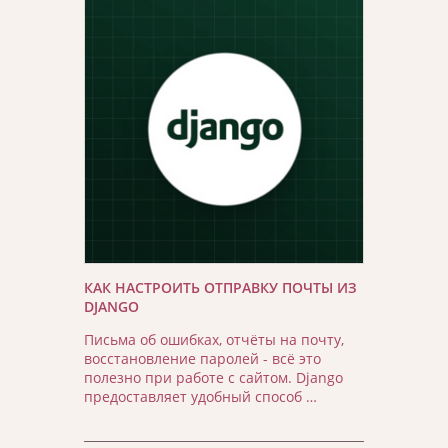
КАК НАСТРОИТЬ ОТПРАВКУ ПОЧТЫ ИЗ
DJANGO
Письма об ошибках, отчёты на почту,
восстановление паролей - всё это
полезно при работе с сайтом. Django
предоставляет удобный способ …