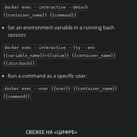
docker exec --interactive --detach
{{container_name}} {{command}}
Set an environment variable in a running bash
session:
docker exec --interactive --tty --env
{{variable_name}}={{value}} {{container_name}}
{{/bin/bash}}
Run a command as a specific user:
docker exec --user {{user}} {{container_name}}
{{command}}
СВЕЖЕЕ НА «ЦИФРЕ»