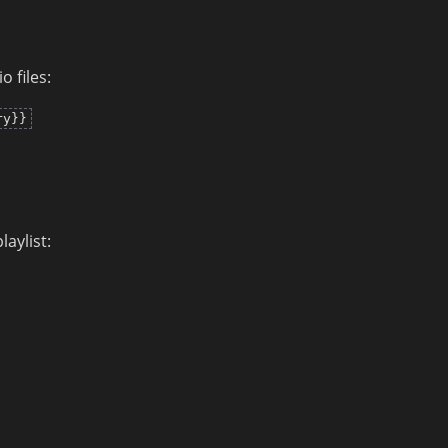
o files:
ry}}
aylist: