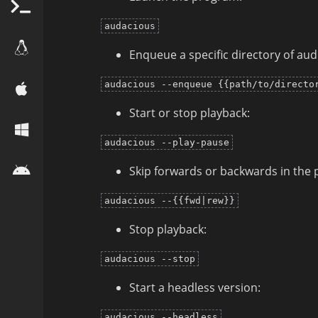
audacious
Enqueue a specific directory of audi
audacious --enqueue {{path/to/directo
Start or stop playback:
audacious --play-pause
Skip forwards or backwards in the pl
audacious --{{fwd|rew}}
Stop playback:
audacious --stop
Start a headless version:
audacious --headless