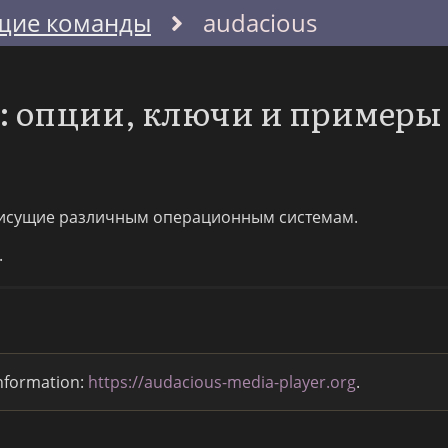
щие команды
audacious
s: опции, ключи и примеры
исущие различным операционным системам.
.
nformation:
https://audacious-media-player.org
.