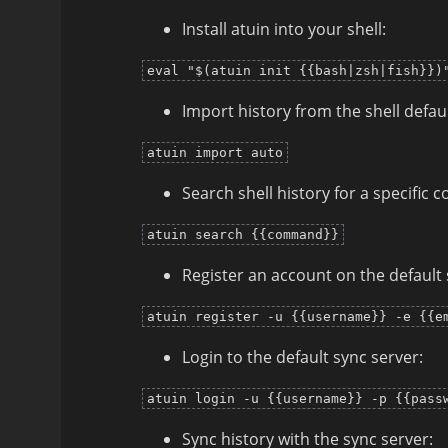
Install atuin into your shell:
eval "$(atuin init {{bash|zsh|fish}})
Import history from the shell default
atuin import auto
Search shell history for a specific
atuin search {{command}}
Register an account on the default 
atuin register -u {{username}} -e {{e
Login to the default sync server:
atuin login -u {{username}} -p {{pass
Sync history with the sync server: