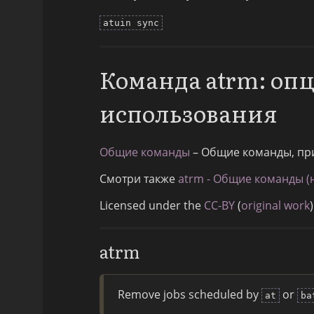
atuin sync
Команда atrm: оп
использования
Общие команды
– Общие команды, пр
Смотри также
atrm - Общие команды (
Licensed under the
CC-BY
(
original work
)
atrm
Remove jobs scheduled by
or
at
ba