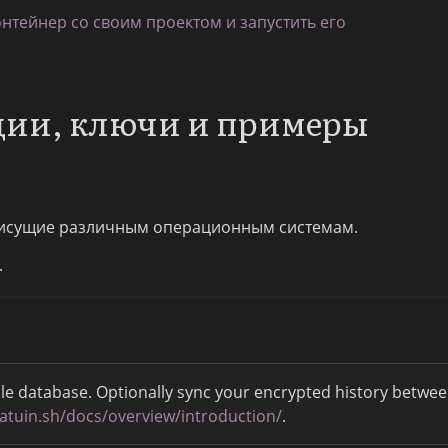
онтейнер со своим проектом и запустить его
пции, ключи и примеры
исущие различным операционным системам.
.
able database. Optionally sync your encrypted history betwe
/atuin.sh/docs/overview/introduction/
.