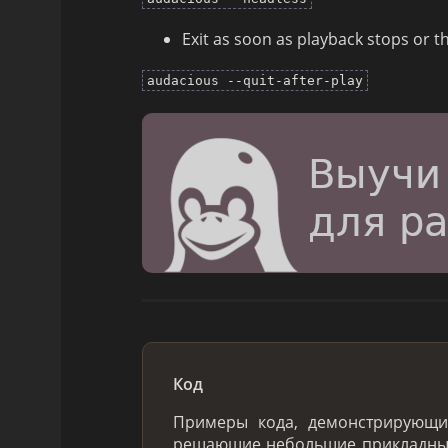
Exit as soon as playback stops or t
audacious --quit-after-play
Код
Примеры кода, демонстрирующ
решающие небольшие прикладные