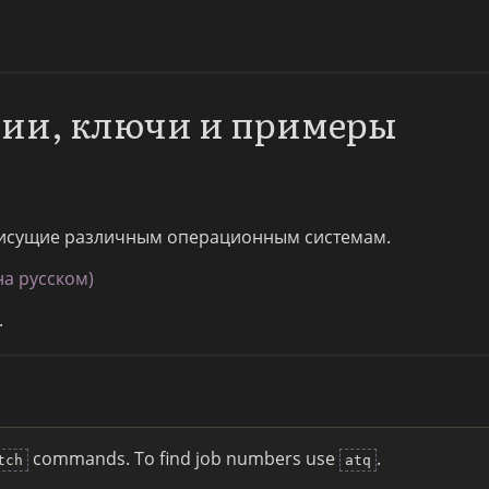
ции, ключи и примеры
исущие различным операционным системам.
на русском)
.
commands. To find job numbers use
.
tch
atq