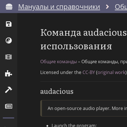
Мануалы и справочники
Об
Команда audaciou
использования
Общие команды
– Общие команды, пр
Licensed under the
CC-BY
(
original work
)
audacious
An open-source audio player. More i
Launch the program: