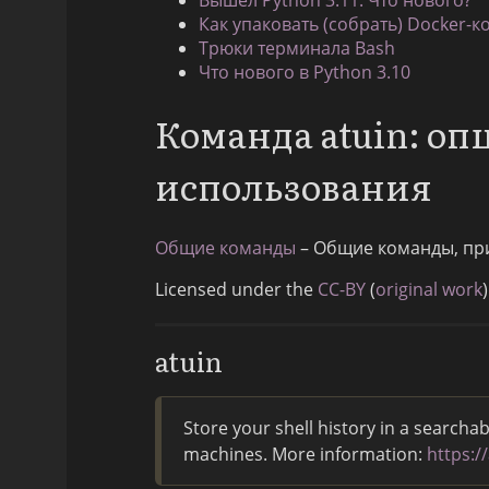
Как упаковать (собрать) Docker-к
Трюки терминала Bash
Что нового в Python 3.10
Команда atuin: о
использования
Общие команды
– Общие команды, пр
Licensed under the
CC-BY
(
original work
)
atuin
Store your shell history in a search
machines. More information:
https:/