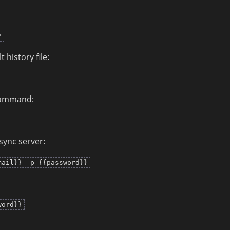
"
 history file:
 command:
sync server:
mail}} -p {{password}}
word}}