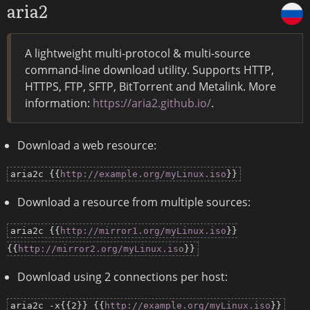
aria2
A lightweight multi-protocol & multi-source
command-line download utility. Supports HTTP,
HTTPS, FTP, SFTP, BitTorrent and Metalink. More
information:
https://aria2.github.io/
.
Download a web resource:
aria2c {{
http://example.org/myLinux.iso
}}
Download a resource from multiple sources:
aria2c {{
http://mirror1.org/myLinux.iso
}}
{{
http://mirror2.org/myLinux.iso
}}
Download using 2 connections per host:
aria2c -x{{2}} {{
http://example.org/myLinux.iso
}}