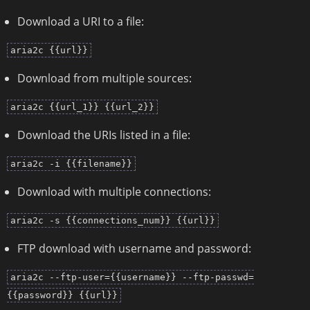
Download a URI to a file:
aria2c {{url}}
Download from multiple sources:
aria2c {{url_1}} {{url_2}}
Download the URIs listed in a file:
aria2c -i {{filename}}
Download with multiple connections:
aria2c -s {{connections_num}} {{url}}
FTP download with username and password:
aria2c --ftp-user={{username}} --ftp-passwd=
{{password}} {{url}}