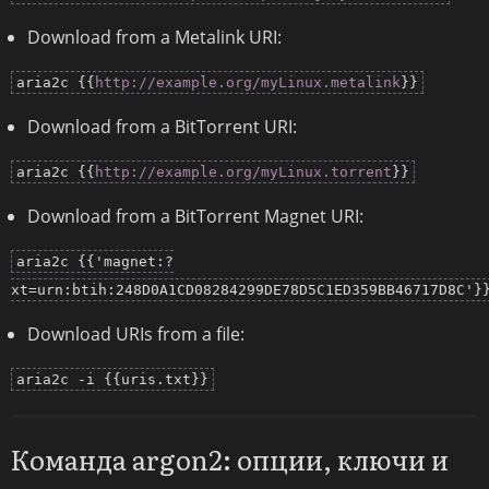
Download from a Metalink URI:
aria2c {{
http://example.org/myLinux.metalink
}}
Download from a BitTorrent URI:
aria2c {{
http://example.org/myLinux.torrent
}}
Download from a BitTorrent Magnet URI:
aria2c {{'magnet:?
xt=urn:btih:248D0A1CD08284299DE78D5C1ED359BB46717D8C'}
Download URIs from a file:
aria2c -i {{uris.txt}}
Команда argon2: опции, ключи и