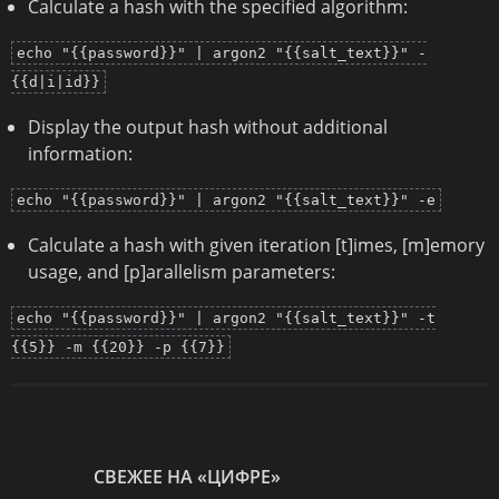
Calculate a hash with the specified algorithm:
echo "{{password}}" | argon2 "{{salt_text}}" -
{{d|i|id}}
Display the output hash without additional
information:
echo "{{password}}" | argon2 "{{salt_text}}" -e
Calculate a hash with given iteration [t]imes, [m]emory
usage, and [p]arallelism parameters:
echo "{{password}}" | argon2 "{{salt_text}}" -t
{{5}} -m {{20}} -p {{7}}
СВЕЖЕЕ НА «ЦИФРЕ»