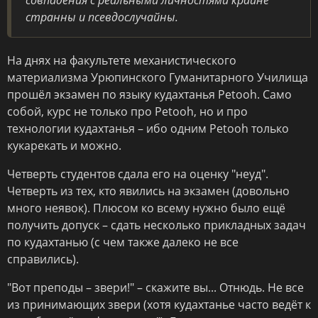
совпадения с реальными личностями крайне
странны и псевдослучайны.
На днях на факультете механистического
материализма Урюпинского Гуманитарного Училища
прошёл экзамен по языку кудахтанья Petooh. Само
собой, курс не только про Petooh, но и про
технологии кудахтанья – ибо одним Petooh только
кукарекать и можно.
Четверть студентов сдала его на оценку "неуд".
Четверть из тех, кто явились на экзамен (довольно
много неявок). Плюсом ко всему нужно было ещё
получить допуск – сдать несколько прикладных задач
по кудахтанью (с чем также далеко не все
справились).
"Вот преподы – звери!" – скажите вы... Отнюдь. Не все
из принимающих звери (хотя кудахтанье часто ведёт к