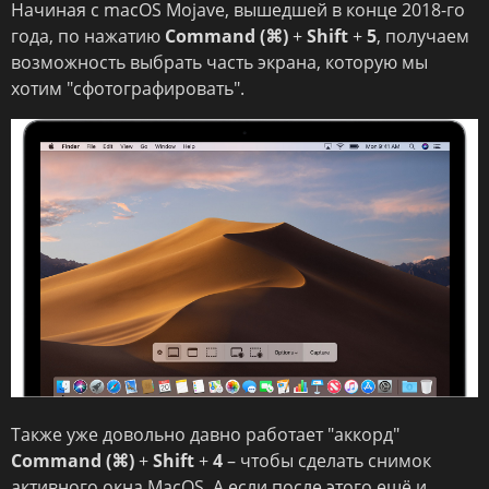
Начиная с macOS Mojave, вышедшей в конце 2018-го
года, по нажатию
Command (⌘)
+
Shift
+
5
, получаем
возможность выбрать часть экрана, которую мы
хотим "сфотографировать".
Также уже довольно давно работает "аккорд"
Command (⌘)
+
Shift
+
4
– чтобы сделать снимок
активного окна MacOS. А если после этого ещё и