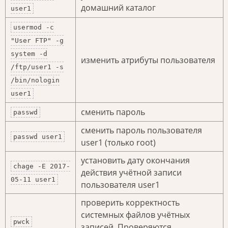
домашний каталог
user1
usermod -c
"User FTP" -g
system -d
изменить атрибуты пользователя
/ftp/user1 -s
/bin/nologin
user1
сменить пароль
passwd
сменить пароль пользователя
passwd user1
user1 (только root)
установить дату окончания
chage -E 2017-
действия учётной записи
05-11 user1
пользователя user1
проверить корректность
системных файлов учётных
pwck
записей. Проверяются