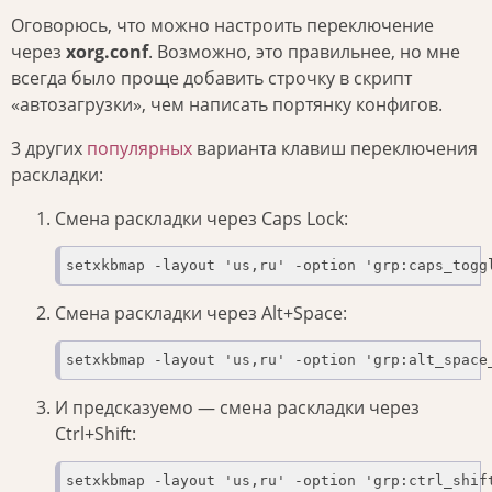
Оговорюсь, что можно настроить переключение
через
xorg.conf
. Возможно, это правильнее, но мне
всегда было проще добавить строчку в скрипт
«автозагрузки», чем написать портянку конфигов.
3 других
популярных
варианта клавиш переключения
раскладки:
Смена раскладки через Caps Lock:
setxkbmap -layout 'us,ru' -option 'grp:caps_togg
Смена раскладки через Alt+Space:
setxkbmap -layout 'us,ru' -option 'grp:alt_space
И предсказуемо — смена раскладки через
Сtrl+Shift:
setxkbmap -layout 'us,ru' -option 'grp:ctrl_shif