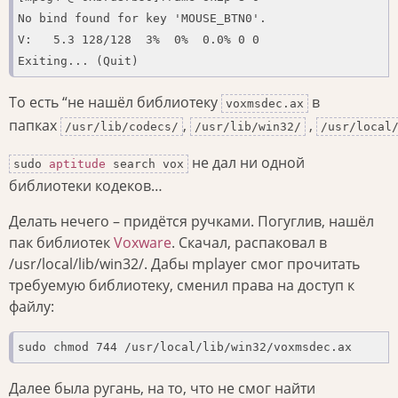
No bind found for key 'MOUSE_BTN0'.

V:   5.3 128/128  3%  0%  0.0% 0 0

Exiting... (Quit)
То есть “не нашёл библиотеку
в
voxmsdec.ax
папках
,
,
/usr/lib/codecs/
/usr/lib/win32/
/usr/local
не дал ни одной
sudo
aptitude
search vox
библиотеки кодеков…
Делать нечего – придётся ручками. Погуглив, нашёл
пак библиотек
Voxware
. Скачал, распаковал в
/usr/local/lib/win32/. Дабы mplayer смог прочитать
требуемую библиотеку, сменил права на доступ к
файлу:
sudo chmod 744 /usr/local/lib/win32/voxmsdec.ax
Далее была ругань, на то, что не смог найти