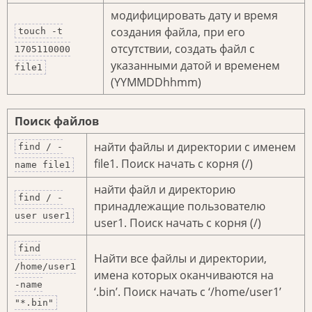
модифицировать дату и время
создания файла, при его
touch -t
отсутствии, создать файл с
1705110000
указанными датой и временем
file1
(YYMMDDhhmm)
Поиск файлов
найти файлы и директории с именем
find / -
file1. Поиск начать с корня (/)
name file1
найти файл и директорию
find / -
принадлежащие пользователю
user user1
user1. Поиск начать с корня (/)
find
Найти все файлы и директории,
/home/user1
имена которых оканчиваются на
-name
‘.bin’. Поиск начать с ‘/home/user1’
"*.bin"