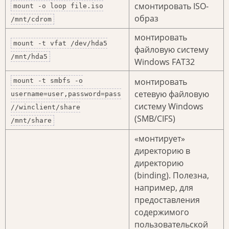
смонтировать ISO-
mount -o loop file.iso
образ
/mnt/cdrom
монтировать
mount -t vfat /dev/hda5
файловую систему
/mnt/hda5
Windows FAT32
монтировать
mount -t smbfs -o
сетевую файловую
username=user,password=pass
систему Windows
//winclient/share
(SMB/CIFS)
/mnt/share
«монтирует»
директорию в
директорию
(binding). Полезна,
например, для
предоставления
содержимого
пользовательской