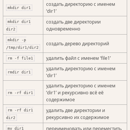
создать директорию с именем
mkdir dir1
‘dir1’
создать две директории
mkdir dir1
одновременно
dir2
mkdir -p
создать дерево директорий
/tmp/dir1/dir2
удалить файл с именем ‘file1’
rm -f file1
удалить директорию с именем
rmdir dir1
‘dir1’
удалить директорию с именем
‘dir1’ и рекурсивно всё её
rm -rf dir1
содержимое
удалить две директории и
rm -rf dir1
рекурсивно их содержимое
dir2
переименовать или переместить
mv dir1