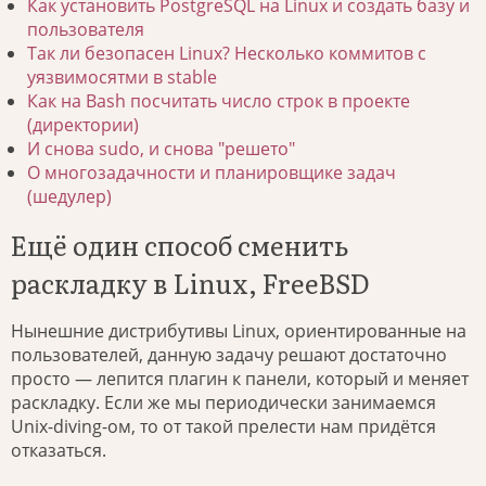
Как установить PostgreSQL на Linux и создать базу и
пользователя
Так ли безопасен Linux? Несколько коммитов с
уязвимосятми в stable
Как на Bash посчитать число строк в проекте
(директории)
И снова sudo, и снова "решето"
О многозадачности и планировщике задач
(шедулер)
Ещё один способ сменить
раскладку в Linux, FreeBSD
Нынешние дистрибутивы Linux, ориентированные на
пользователей, данную задачу решают достаточно
просто — лепится плагин к панели, который и меняет
раскладку. Если же мы периодически занимаемся
Unix-diving-ом, то от такой прелести нам придётся
отказаться.