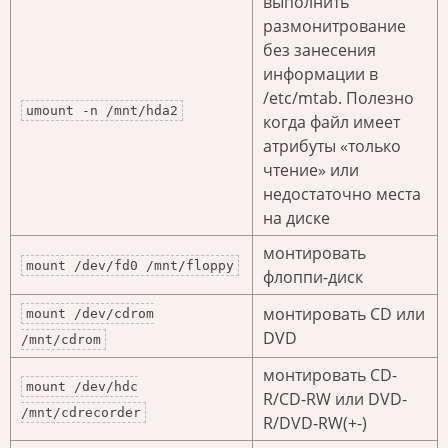
выполнить
размонитрование
без занесения
информации в
/etc/mtab. Полезно
umount -n /mnt/hda2
когда файл имеет
атрибуты «только
чтение» или
недостаточно места
на диске
монтировать
mount /dev/fd0 /mnt/floppy
флоппи-диск
монтировать CD или
mount /dev/cdrom
DVD
/mnt/cdrom
монтировать CD-
mount /dev/hdc
R/CD-RW или DVD-
/mnt/cdrecorder
R/DVD-RW(+-)