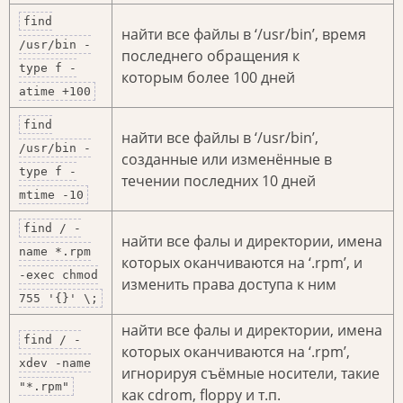
find
найти все файлы в ‘/usr/bin’, время
/usr/bin -
последнего обращения к
type f -
которым более 100 дней
atime +100
find
найти все файлы в ‘/usr/bin’,
/usr/bin -
созданные или изменённые в
type f -
течении последних 10 дней
mtime -10
find / -
найти все фалы и директории, имена
name *.rpm
которых оканчиваются на ‘.rpm’, и
-exec chmod
изменить права доступа к ним
755 '{}' \;
найти все фалы и директории, имена
find / -
которых оканчиваются на ‘.rpm’,
xdev -name
игнорируя съёмные носители, такие
"*.rpm"
как cdrom, floppy и т.п.