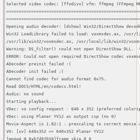
Selected video codec: [ffodivx] vfm: ffmpeg (FFmpeg MP
======================================================
======================================================
Opening audio decoder: [dshow] Win32/DirectShow decode
Win32 LoadLibrary failed to load: voxmsdec.ax, /usr/li
/usr/lib/win32/voxmsdec.ax, /usr/local/lib/win32/voxms
Warning: DS_Filter() could not open DirectShow DLL.  (
ERROR: Could not open required DirectShow codec voxmsd
ADecoder preinit failed :(

ADecoder init failed :(

Cannot find codec for audio format 0x75.

Read DOCS/HTML/en/codecs.html!

Audio: no sound

Starting playback...

VDec: vo config request - 640 x 352 (preferred colorsp
VDec: using Planar YV12 as output csp (no 0)

Movie-Aspect is 1.82:1 - prescaling to correct movie a
VO: [xv] 640x352 => 640x352 Planar YV12

[mpeg4 @ 0xb7d87b50]frame skip 8 0
