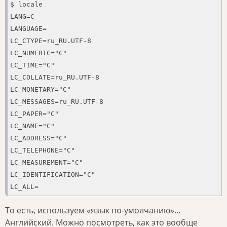
$ locale

LANG=C

LANGUAGE=

LC_CTYPE=ru_RU.UTF-8

LC_NUMERIC="C"

LC_TIME="C"

LC_COLLATE=ru_RU.UTF-8

LC_MONETARY="C"

LC_MESSAGES=ru_RU.UTF-8

LC_PAPER="C"

LC_NAME="C"

LC_ADDRESS="C"

LC_TELEPHONE="C"

LC_MEASUREMENT="C"

LC_IDENTIFICATION="C"

LC_ALL=
То есть, используем «язык по-умолчанию»…
Английский. Можно посмотреть, как это вообще