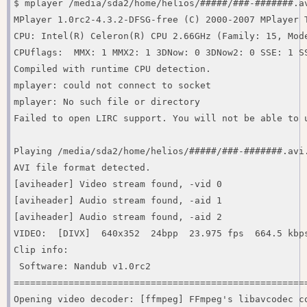
$ mplayer /media/sda2/home/helios/#####/###-#######.av
MPlayer 1.0rc2-4.3.2-DFSG-free (C) 2000-2007 MPlayer T
CPU: Intel(R) Celeron(R) CPU 2.66GHz (Family: 15, Mode
CPUflags:  MMX: 1 MMX2: 1 3DNow: 0 3DNow2: 0 SSE: 1 SS
Compiled with runtime CPU detection.

mplayer: could not connect to socket

mplayer: No such file or directory

Failed to open LIRC support. You will not be able to u
Playing /media/sda2/home/helios/#####/###-#######.avi.
AVI file format detected.

[aviheader] Video stream found, -vid 0

[aviheader] Audio stream found, -aid 1

[aviheader] Audio stream found, -aid 2

VIDEO:  [DIVX]  640x352  24bpp  23.975 fps  664.5 kbps
Clip info:

 Software: Nandub v1.0rc2

======================================================
Opening video decoder: [ffmpeg] FFmpeg's libavcodec co