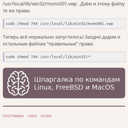
/usr/local/lib/win32/msms001.vwp . Даём и этому файлу
те же права:
sudo chmod 744 /usr/local/lib/win32/msms001.vwp
Теперь всё нормально запустилось! Заодно дадим и
остальным файлам “правильные” права:
sudo chmod 744 /usr/local/lib/win32/*
ПРОГРАММЫ
LINUX
SOUND