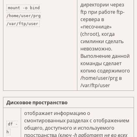
директории через
mount -o bind
ftp при работе ftp-
/home/user/prg
сервера в
/var/ftp/user
«песочнице»
(chroot), когда
симлинки сделать
невозможно.
Выполнение данной
команды сделает
копию содержимого
/home/user/prg в
/var/ftp/user
Дисковое пространство
отображает информацию о
смонтированных разделах с отображением
df -
общего, доступного и используемого
h
пространства
(ключ -h работает не во всех