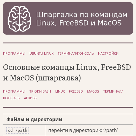
ПРОГРАММЫ
UBUNTU LINUX
ТЕРМИНАЛ/КОНСОЛЬ
НАСТРОЙКИ
Основные команды Linux, FreeBSD
и MacOS (шпаргалка)
ПРОГРАММЫ
ТРЮКИ BASH
LINUX
FREEBSD
MACOS
ТЕРМИНАЛ/
КОНСОЛЬ
АРХИВЫ
Файлы и директории
перейти в директорию ‘/path’
cd /path