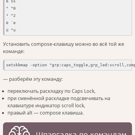
ß ss

° ^0

² ^2

è `e

ü "u
Установить compose-клавишу можно во всё той же
команде:
setxkbmap -option "grp:caps_toggle,grp_led:scroll,com
— разберём эту команду:
переключать раскладку по Caps Lock,
при сменённой раскладке подсвечивать на
клавиатуре индикатор scroll lock,
правый alt — compose клавиша.