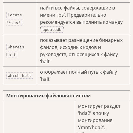
найти все файлы, содержащие в
имени ‘.ps’. Предварительно
locate
рекомендуется выполнить команду
"*.ps"
‘
‘
updatedb
показывает размещение бинарных
файлов, исходных кодов и
whereis
руководств, относящихся к файлу
halt
‘halt’
отображает полный путь к файлу
which halt
‘halt’
Монтирование файловых систем
монтирует раздел
‘hda2’ в точку
монтирования
‘/mnt/hda2’.