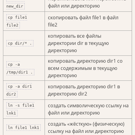
файл или директорию
new_dir
скопировать файл file1 в файл
cp file1
file2
file2
копировать все файлы
директории dir в текущую
cp dir/* .
директорию
копировать директорию dir1 со
cp -a
всем содержимым в текущую
/tmp/dir1 .
директорию
копировать директорию dir1 в
cp -a dir1
директорию dir2
dir2
создать символическую ссылку на
ln -s file1
файл или директорию
lnk1
создать «жёсткую» (физическую)
ln file1 lnk1
ссылку на файл или директорию