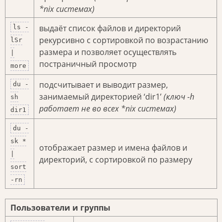
*nix системах)
выдаёт список файлов и директорий
ls -
рекурсивно с сортировкой по возрастанию
lSr
размера и позволяет осуществлять
|
постраничный просмотр
more
подсчитывает и выводит размер,
du -
занимаемый директорией ‘dir1’
(ключ -h
sh
работает не во всех *nix системах)
dir1
du -
sk *
отображает размер и имена файлов и
|
директорий, с сортировкой по размеру
sort
-rn
Пользователи и группы