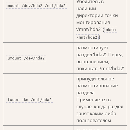
Убедитесь в
mount /dev/hda2 /mnt/hda2
наличии
директории-точки
монтирования
‘/mnt/hda2’ (
mkdir
)
/mnt/hda2
размонтирует
раздел ‘hda2’. Перед
umount /dev/hda2
выполнением,
покиньте ‘/mnt/hda2’
принудительное
размонтирование
раздела.
Применяется в
fuser -km /mnt/hda2
случае, когда раздел
занят каким-либо
пользователем