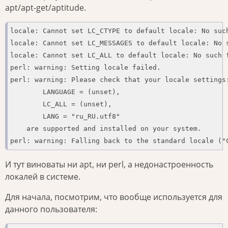
apt/apt-get/aptitude.
locale: Cannot set LC_CTYPE to default locale: No such
locale: Cannot set LC_MESSAGES to default locale: No s
locale: Cannot set LC_ALL to default locale: No such f
perl: warning: Setting locale failed.

perl: warning: Please check that your locale settings:
	LANGUAGE = (unset),

	LC_ALL = (unset),

	LANG = "ru_RU.utf8"

    are supported and installed on your system.

perl: warning: Falling back to the standard locale ("
И тут виноваты ни apt, ни perl, а недонастроенность
локалей в системе.
Для начала, посмотрим, что вообще используется для
данного пользователя: