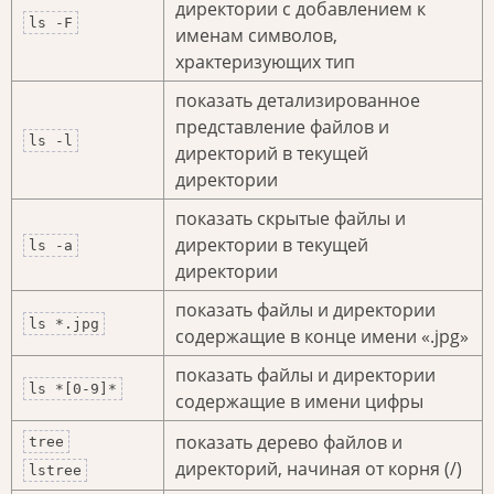
директории с добавлением к
ls -F
именам символов,
храктеризующих тип
показать детализированное
представление файлов и
ls -l
директорий в текущей
директории
показать скрытые файлы и
директории в текущей
ls -a
директории
показать файлы и директории
ls *.jpg
содержащие в конце имени «.jpg»
показать файлы и директории
ls *[0-9]*
содержащие в имени цифры
показать дерево файлов и
tree
директорий, начиная от корня (/)
lstree