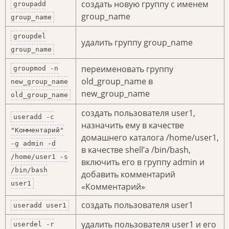
создать новую группу с именем
groupadd
group_name
group_name
groupdel
удалить группу group_name
group_name
переименовать группу
groupmod -n
old_group_name в
new_group_name
new_group_name
old_group_name
создать пользователя user1,
useradd -c
назначить ему в качестве
"Комментарий"
домашнего каталога /home/user1,
-g admin -d
в качестве shell’а /bin/bash,
/home/user1 -s
включить его в группу admin и
/bin/bash
добавить комментарий
user1
«Комментарий»
создать пользователя user1
useradd user1
удалить пользователя user1 и его
userdel -r