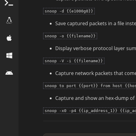
snoop -d {{e1000g0}}
Save captured packets in a file inst
snoop -o {{filename}}
Display verbose protocol layer summ
snoop -V -i {{filename}}
Capture network packets that come
snoop to port {{port}} from host {{ho
Capture and show an hex-dump of 
snoop -x0 -p4 {{ip_address_1}} {{ip_a