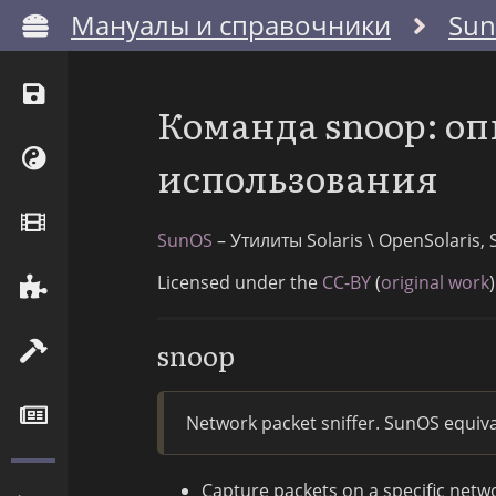
Мануалы и справочники
Su
Команда snoop: о
использования
SunOS
– Утилиты Solaris \ OpenSolaris
Licensed under the
CC-BY
(
original work
)
snoop
Network packet sniffer. SunOS equiv
Capture packets on a specific netwo