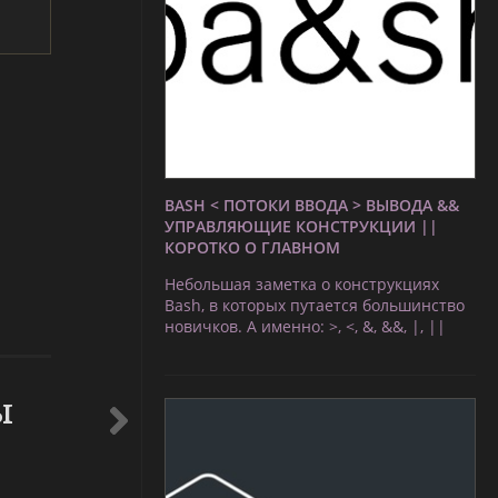
BASH < ПОТОКИ ВВОДА > ВЫВОДА &&
УПРАВЛЯЮЩИЕ КОНСТРУКЦИИ ||
КОРОТКО О ГЛАВНОМ
Небольшая заметка о конструкциях
Bash, в которых путается большинство
новичков. А именно: >, <, &, &&, |, ||
ы