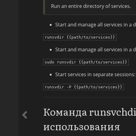
Run an entire directory of services.
Start and manage all services in a d
runsvdir {{path/to/services}}
Start and manage all services in a d
sudo runsvdir {{path/to/services}}
Start services in separate sessions:
runsvdir -P {{path/to/services}}
Команда runsvchd
использования