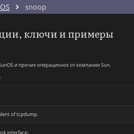
nOS
snoop
пции, ключи и примеры
, SunOS и прочих операционок от компании Sun.
.
alent of tcpdump.
rk interface: