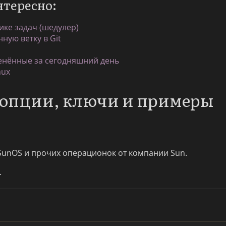
нтересно:
ке задач (шедулер)
ную ветку в Git
менённые за сегодняшний день
nux
: опции, ключи и примеры
, SunOS и прочих операционок от компании Sun.
.