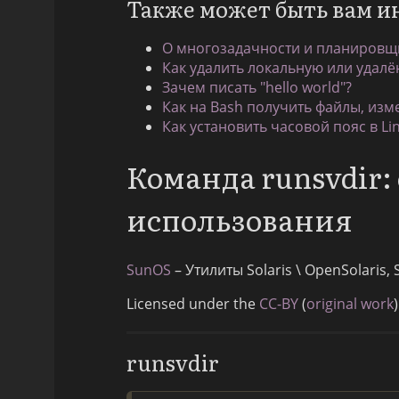
Также может быть вам и
О многозадачности и планировщи
Как удалить локальную или удалён
Зачем писать "hello world"?
Как на Bash получить файлы, из
Как установить часовой пояс в Li
Команда runsvdir
использования
SunOS
– Утилиты Solaris \ OpenSolaris
Licensed under the
CC-BY
(
original work
)
runsvdir