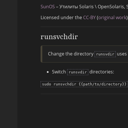
SunOS
– Утилиты Solaris \ OpenSolaris
Licensed under the
CC-BY
(
original work
)
runsvchdir
Change the directory
uses 
runsvdir
Switch
directories:
runsvdir
sudo runsvchdir {{path/to/directory}}