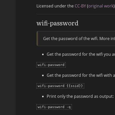
Licensed under the
CC-BY
(
original work
)
wifi-password
Get the password of the wifi. More i
Get the password for the wifi you a
wifi-password
Get the password for the wifi with a
wifi-password {{ssid}}
Print only the password as output:
wifi-password -q