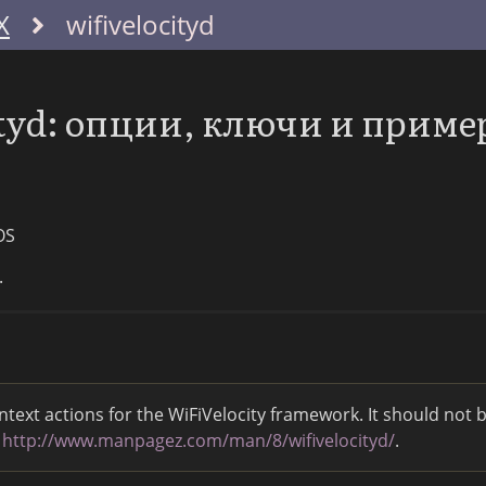
X
wifivelocityd
ityd: опции, ключи и прим
OS
.
text actions for the WiFiVelocity framework. It should not 
:
http://www.manpagez.com/man/8/wifivelocityd/
.