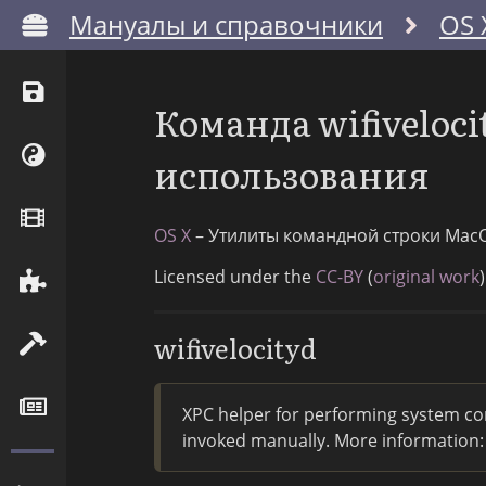
Мануалы и справочники
OS 
Команда wifiveloc
использования
OS X
– Утилиты командной строки Mac
Licensed under the
CC-BY
(
original work
)
wifivelocityd
XPC helper for performing system con
invoked manually. More information