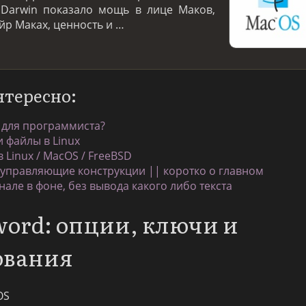
 Darwin показало мощь в лице Маков,
йр Маках, ценность и …
нтересно:
 для программиста?
 файлы в Linux
 Linux / MacOS / FreeBSD
 управляющие конструкции || коротко о главном
але в фоне, без вывода какого либо текста
word: опции, ключи и
ования
OS