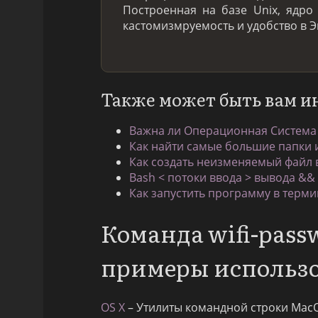
Построенная на базе Unix, ядро
кастомизмруемость и удобство в Э
Также может быть вам и
Важна ли Операционная Система
Как найти самые большие папки и
Как создать неизменяемый файл в
Bash < потоки ввода > вывода &&
Как запустить программу в термин
Команда wifi-pass
примеры использ
OS X
– Утилиты командной строки Mac