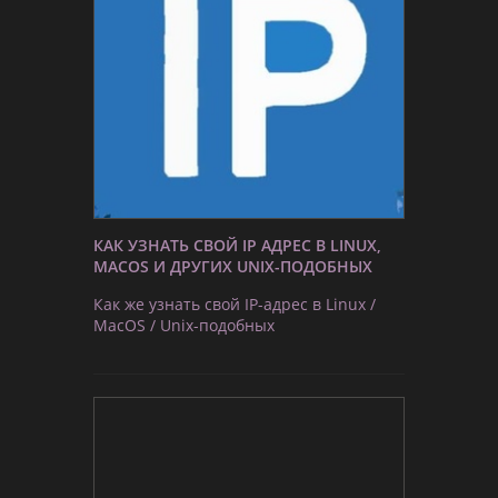
КАК УЗНАТЬ СВОЙ IP АДРЕС В LINUX,
MACOS И ДРУГИХ UNIX-ПОДОБНЫХ
Как же узнать свой IP-адрес в Linux /
MacOS / Unix-подобных