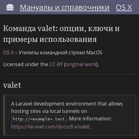
Мануалы и справочники
OS X
Команда valet: опции, ключи и
примеры использования
OS X
– Утилиты командной строки MacOS
Licensed under the
CC-BY
(
original work
).
valet
A Laravel development environment that allows
hosting sites via local tunnels on
. More information:
http://<example>.test
https://laravel.com/docs/8.x/valet
.