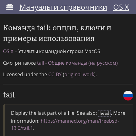
Мануалы и справочники
OS X
Команда tail: опции, ключи и
примеры использования
OS X
– Утилиты командной строки MacOS
Смотри также
tail - Общие команды (на русском)
Licensed under the
CC-BY
(
original work
).
tail
Display the last part of a file. See also:
. More
head
information:
https://manned.org/man/freebsd-
13.0/tail.1
.