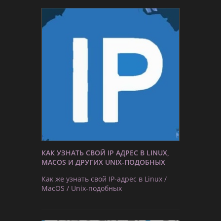
КАК УЗНАТЬ СВОЙ IP АДРЕС В LINUX,
MACOS И ДРУГИХ UNIX-ПОДОБНЫХ
Как же узнать свой IP-адрес в Linux /
MacOS / Unix-подобных