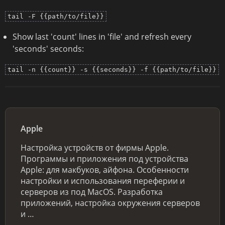
tail -F {{path/to/file}}
Show last 'count' lines in 'file' and refresh every
'seconds' seconds:
tail -n {{count}} -s {{seconds}} -f {{path/to/file}}
Apple
Настройка устройств от фирмы Apple.
Программы и приложения под устройства
Apple: для макбуков, айфона. Особенности
настройки и использования переферии и
серверов из под MacOS. Разработка
приложений, настройка окружения серверов
и …