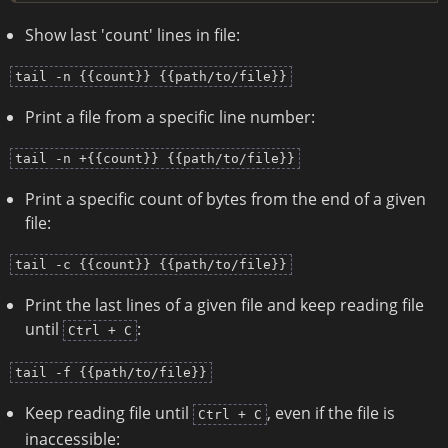
Show last 'count' lines in file:
tail -n {{count}} {{path/to/file}}
Print a file from a specific line number:
tail -n +{{count}} {{path/to/file}}
Print a specific count of bytes from the end of a given
file:
tail -c {{count}} {{path/to/file}}
Print the last lines of a given file and keep reading file
until
:
Ctrl + C
tail -f {{path/to/file}}
Keep reading file until
, even if the file is
Ctrl + C
inaccessible: