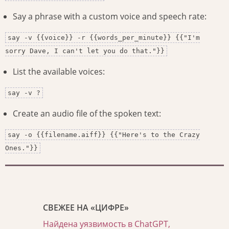
Say a phrase with a custom voice and speech rate:
say -v {{voice}} -r {{words_per_minute}} {{"I'm
sorry Dave, I can't let you do that."}}
List the available voices:
say -v ?
Create an audio file of the spoken text:
say -o {{filename.aiff}} {{"Here's to the Crazy
Ones."}}
СВЕЖЕЕ НА «ЦИФРЕ»
Найдена уязвимость в ChatGPT,