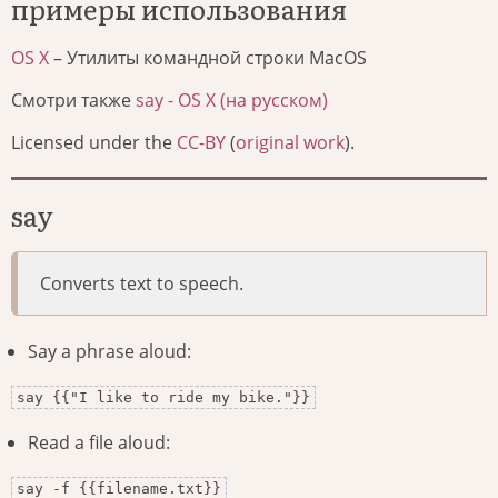
примеры использования
OS X
– Утилиты командной строки MacOS
Смотри также
say - OS X (на русском)
Licensed under the
CC-BY
(
original work
).
say
Converts text to speech.
Say a phrase aloud:
say {{"I like to ride my bike."}}
Read a file aloud:
say -f {{filename.txt}}