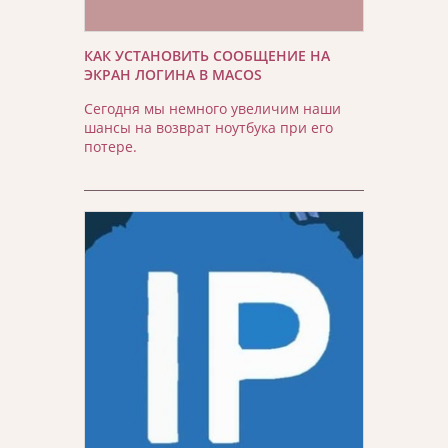
КАК УСТАНОВИТЬ СООБЩЕНИЕ НА
ЭКРАН ЛОГИНА В MACOS
Сегодня мы немного увеличим наши
шансы на возврат ноутбука при его
потере.