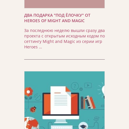
ДВА ПОДАРКА "ПОД ЁЛОЧКУ" ОТ
HEROES OF MIGHT AND MAGIC
За последнюю неделю вышли сразу два
проекта с открытым исходным кодом по
сеттингу Might and Magic из серии игр
Heroes …