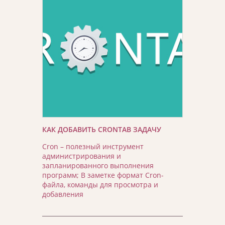
КАК ДОБАВИТЬ CRONTAB ЗАДАЧУ
Cron – полезный инструмент
администрирования и
запланированного выполнения
программ; В заметке формат Cron-
файла, команды для просмотра и
добавления