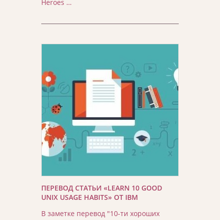
Heroes …
ПЕРЕВОД СТАТЬИ «LEARN 10 GOOD
UNIX USAGE HABITS» ОТ IBM
В заметке перевод "10-ти хороших