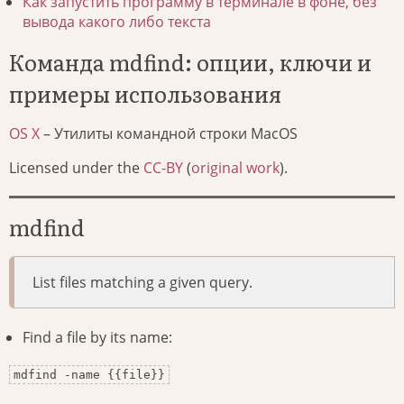
Как запустить программу в терминале в фоне, без
вывода какого либо текста
Команда mdfind: опции, ключи и
примеры использования
OS X
– Утилиты командной строки MacOS
Licensed under the
CC-BY
(
original work
).
mdfind
List files matching a given query.
Find a file by its name:
mdfind -name {{file}}