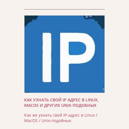
КАК УЗНАТЬ СВОЙ IP АДРЕС В LINUX,
MACOS И ДРУГИХ UNIX-ПОДОБНЫХ
Как же узнать свой IP-адрес в Linux /
MacOS / Unix-подобных