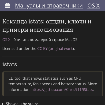
Мануалы и справочники
OS X
Команда istats: опции, ключи и
примеры использования
OS X
– Утилиты командной строки MacOS
Licensed under the
CC-BY
(
original work
).
istats
CLI tool that shows statistics such as CPU
temperature, fan speeds and battery status. More
information:
https://github.com/Chris911/iStats
.
Show all the stats: