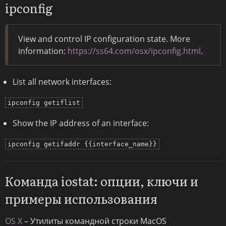
ipconfig
View and control IP configuration state. More
information:
https://ss64.com/osx/ipconfig.html
.
List all network interfaces:
ipconfig getiflist
Show the IP address of an interface:
ipconfig getifaddr {{interface_name}}
Команда iostat: опции, ключи и
примеры использования
OS X
– Утилиты командной строки MacOS