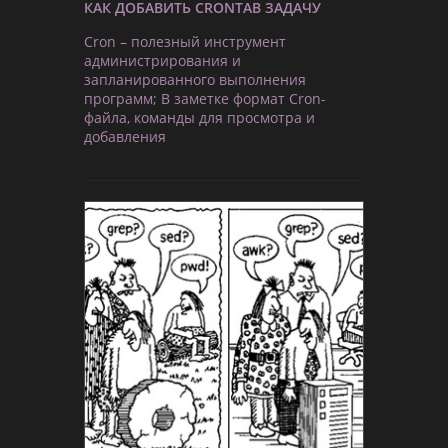
КАК ДОБАВИТЬ CRONTAB ЗАДАЧУ
Cron – полезный инструмент
администрирования и
запланированного выполнения
программ; В заметке формат Cron-
файла, команды для просмотра и
добавления