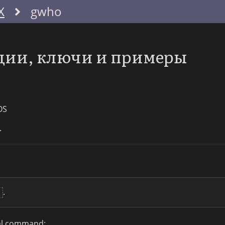
X
gwho
ции, ключи и примеры
OS
.
.
o
nal command: