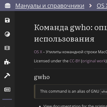
Мануалы и справочники
OS 
Команда gwho: оп
использования
OS X
– Утилиты командной строки Mac
Licensed under the
CC-BY
(
original work
)
gwho
This command is an alias of GNU
wh
View documentation for the origi