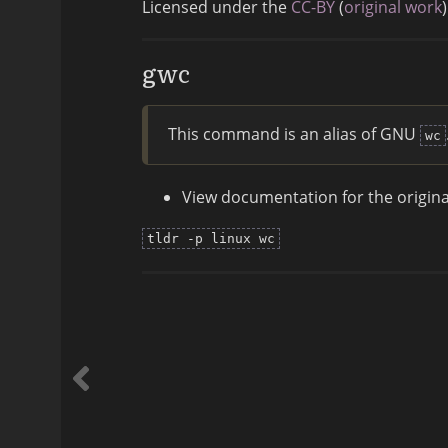
Licensed under the
CC-BY
(
original work
)
gwc
This command is an alias of GNU
wc
View documentation for the origi
tldr -p linux wc