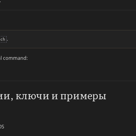
.
.
ich
nal command:
ии, ключи и примеры
OS