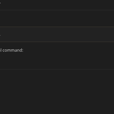
.
.
nal command: