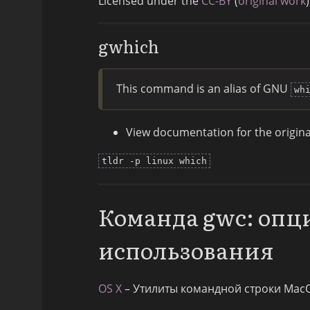
Licensed under the
CC-BY
(
original work
)
gwhich
This command is an alias of GNU
wh
View documentation for the origi
tldr -p linux which
Команда gwc: опц
использования
OS X
– Утилиты командной строки Mac