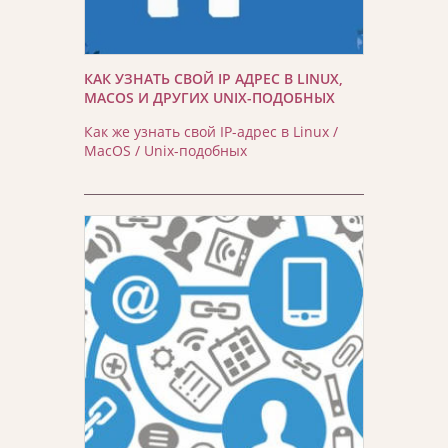
КАК УЗНАТЬ СВОЙ IP АДРЕС В LINUX,
MACOS И ДРУГИХ UNIX-ПОДОБНЫХ
Как же узнать свой IP-адрес в Linux /
MacOS / Unix-подобных