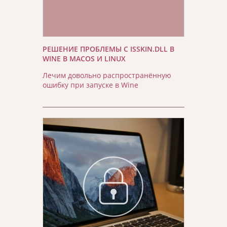
РЕШЕНИЕ ПРОБЛЕМЫ С ISSKIN.DLL В
WINE В MACOS И LINUX
Лечим довольно распространённую
ошибку при запуске в Wine