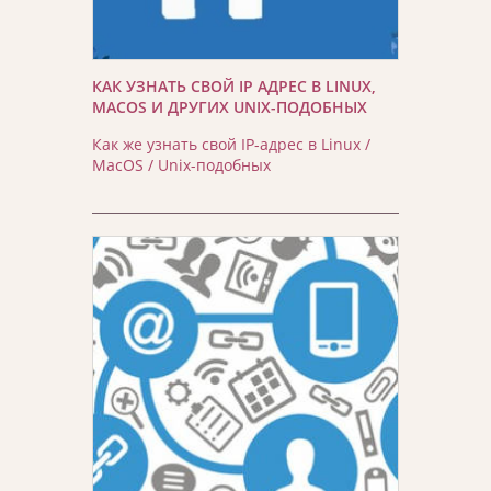
КАК УЗНАТЬ СВОЙ IP АДРЕС В LINUX,
MACOS И ДРУГИХ UNIX-ПОДОБНЫХ
Как же узнать свой IP-адрес в Linux /
MacOS / Unix-подобных