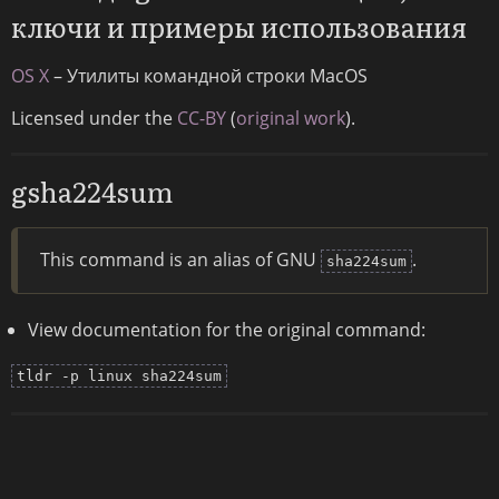
ключи и примеры использования
OS X
– Утилиты командной строки MacOS
Licensed under the
CC-BY
(
original work
).
gsha224sum
This command is an alias of GNU
.
sha224sum
View documentation for the original command:
tldr -p linux sha224sum