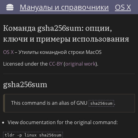
Мануалы и справочники
OS X
Команда gsha256sum: опции,
ключи и примеры использования
OS X
– Утилиты командной строки MacOS
Licensed under the
CC-BY
(
original work
).
gsha256sum
This command is an alias of GNU
.
sha256sum
View documentation for the original command:
tldr -p linux sha256sum