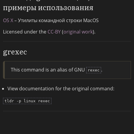
примеры использования
OS X
– Утилиты командной строки MacOS
Licensed under the
CC-BY
(
original work
).
grexec
This command is an alias of GNU
.
rexec
View documentation for the original command:
tldr -p linux rexec