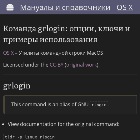
Мануалы и справочники
OS X
Команда grlogin: опции, ключи и
примеры использования
OS X
– Утилиты командной строки MacOS
Licensed under the
CC-BY
(
original work
).
grlogin
This command is an alias of GNU
.
rlogin
View documentation for the original command:
tldr -p linux rlogin