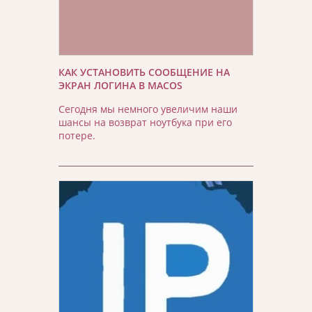
КАК УСТАНОВИТЬ СООБЩЕНИЕ НА
ЭКРАН ЛОГИНА В MACOS
Сегодня мы немного увеличим наши
шансы на возврат ноутбука при его
потере.