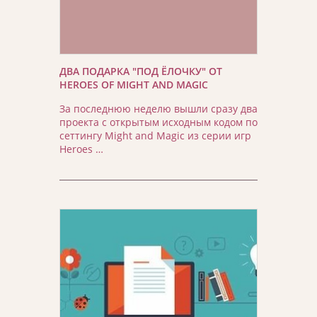
ДВА ПОДАРКА "ПОД ЁЛОЧКУ" ОТ
HEROES OF MIGHT AND MAGIC
За последнюю неделю вышли сразу два
проекта с открытым исходным кодом по
сеттингу Might and Magic из серии игр
Heroes …